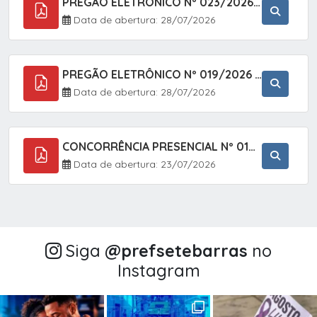
PREGÃO ELETRÔNICO Nº 023/2026 - AQUISIÇÃO DE ENXOVAL INFANTIL, EM ATENDIMENTO À SECRETARIA MUNICIPAL DE EDUCAÇÃO, ATRAVÉS DO SISTEMA DE REGISTRO DE PREÇOS (SRP).
Data de abertura: 28/07/2026
PREGÃO ELETRÔNICO Nº 019/2026 - CONTRATAÇÃO DE EMPRESA ESPECIALIZADA PARA A PRESTAÇÃO DE SERVIÇOS VETERINÁRIOS CLÍNICOS E CIRÚRGICOS, COM FOCO EM AÇÕES DE SAÚDE PÚBLICA, BEM-ESTAR ANIMAL E CONTROLE POPULACIONAL ÉTICO DE CÃES E GATOS, EM ATENDIMENTO À
Data de abertura: 28/07/2026
CONCORRÊNCIA PRESENCIAL Nº 018/2026 - PAVIMENTAÇÃO ASFÁLTICA NO BAIRRO VOTUPOCA ? ESTRADA DA RAPOSA, NO MUNICÍPIO DE SETE BARRAS/SP
Data de abertura: 23/07/2026
Siga
@‌prefsetebarras
no
Instagram