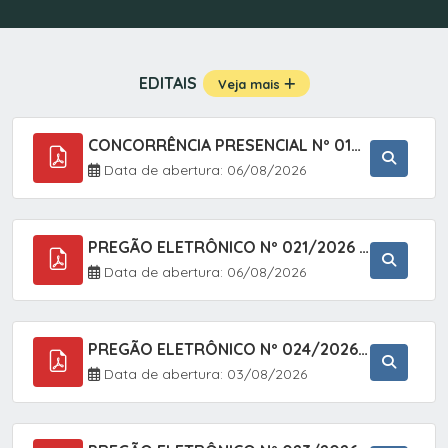
EDITAIS
Veja mais
CONCORRÊNCIA PRESENCIAL Nº 019/2025 - PAVIMENTAÇÃO ASFÁLTICA EM TRECHO DA RUA 2 NO BAIRRO VILA SOARES NO MUNICÍPIO DE SETE BARRAS/SP.
Data de abertura: 06/08/2026
PREGÃO ELETRÔNICO Nº 021/2026 - AQUISIÇÃO DE CONTENTORES E CARRINHOS, DESTINADOS A COLETIVA E MANEJO DE RESÍDUOS SÓLIDOS, ATRAVÉS DO SISTEMA DE REGISTRO DE PREÇOS (SRP)
Data de abertura: 06/08/2026
PREGÃO ELETRÔNICO Nº 024/2026 - AQUISIÇÃO DE GÁS MEDICINAL TIPO OXIGÊNIO (1,00 M3, 3,00 M3 E 10,00 M3), EM ATENDIMENTO À SECRETARIA MUNICIPAL DE SAÚDE, ATRAVÉS DO SISTEMA DE REGISTRO DE PREÇOS (SRP)
Data de abertura: 03/08/2026