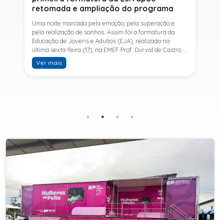
retomada e ampliação do programa
Uma noite marcada pela emoção, pela superação e
pela realização de sonhos. Assim foi a formatura da
Educação de Jovens e Adultos (EJA), realizada na
última sexta-feira (17), na EMEF Prof. Durval de Castro. A
cerimônia celebrou a conclusão dos estudos de 53
Ver mais
alunos e entrou para a história ao marcar a primeira
formatura do Ensino Fundamental II e do Ensino Médio
desde a retomada e ampliação da modalidade no
município.A retomada da EJA foi viabilizada por meio
da parceria entre a Prefeitura de Sete Barras, por
intermédio da Secretaria Municipal de Educação, e o
SESI, ampliando o acesso à educação e oferecendo uma
nova oportunidade para jovens e adultos que decidiram
retomar os estudos.A última turma da Educação de
Jovens e Adultos formada pelo município foi em 2016,
contemplando apenas o Ensino Fundamental I (1º ao 5º
ano). Após nove anos, a modalidade voltou a ser
oferecida em Sete Barras e, a partir de agosto de 2025,
passou por uma importante ampliação. Em parceria
com o SESI, a Prefeitura passou a disponibilizar também
o Ensino Fundamental II (6º ao 9º ano) e o Ensino
Médio, ampliando significativamente as oportunidades
para que jovens e adultos concluam sua formação.A