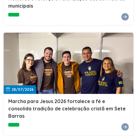
Cultura, Esporte e Lazer, Paulo Thomas, prestigiou os
municipais
formandos e destacou a importância da educação como
ferramenta de transformação social. "A educação abre
portas, transforma histórias e cria oportunidades. A
retomada e a ampliação da EJA representam um
compromisso da nossa gestão com a inclusão,
oferecendo a jovens e adultos a oportunidade de
concluir seus estudos e construir um futuro melhor.
Cada certificado entregue simboliza esforço,
determinação e a certeza de que investir em educação
é investir no desenvolvimento de Sete Barras."A
Prefeitura de Sete Barras também agradeceu ao SESI,
parceiro fundamental na retomada e ampliação da
Educação de Jovens e Adultos, aos professores, à
equipe da Secretaria Municipal de Educação e a todos
os profissionais que contribuíram para que esse
28/07/2026
importante projeto voltasse a transformar a vida de
dezenas de famílias.
Marcha para Jesus 2026 fortalece a fé e
consolida tradição de celebração cristã em Sete
Barras