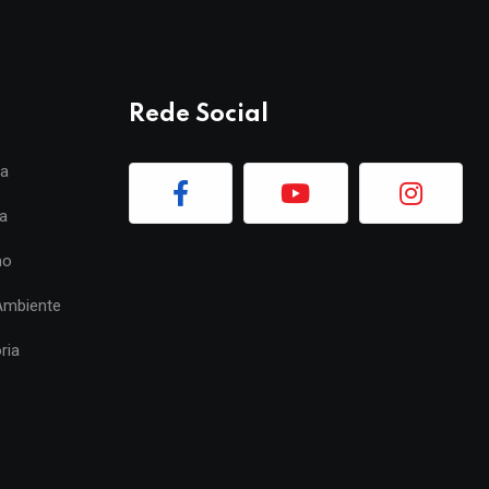
Rede Social
ia
a
mo
Ambiente
ria