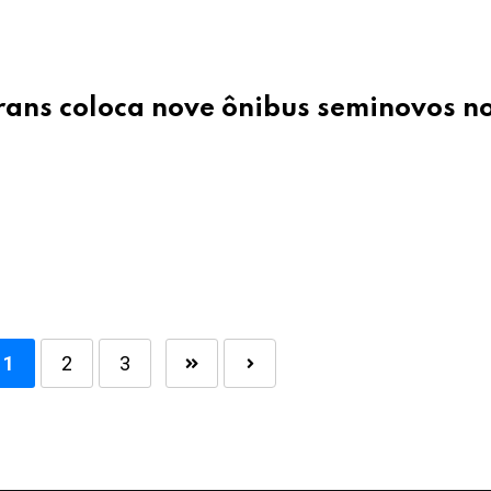
rans coloca nove ônibus seminovos n
1
2
3