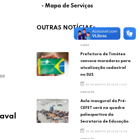
- Mapa de Serviços
OUTRAS NOTÍCIAS
SAÚDE
Prefeitura de Timóteo
convoca moradores para
atualização cadastral
no SUS
 se
05 DE AGOSTO DE 2026 14:07
EDUCAÇÃO
Aula inaugural do Pré-
CEFET será na quadra
poliesportiva da
naval
Secretaria de Educação
05 DE AGOSTO DE 2026 10:55
EDUCAÇÃO