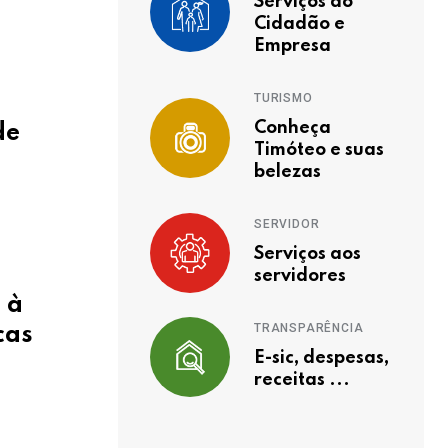
Serviços ao
Cidadão e
Empresa
TURISMO
Conheça
de
Timóteo e suas
belezas
SERVIDOR
Serviços aos
servidores
 à
TRANSPARÊNCIA
cas
E-sic, despesas,
receitas ...