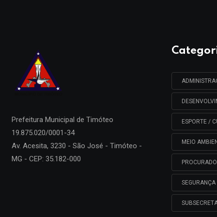
Categor
ADMINISTR
DESENVOLV
Prefeitura Municipal de
Timóteo
ESPORTE / C
19.875.020/0001-34
MEIO AMBIE
Av. Acesita, 3230 - São José - Timóteo -
MG - CEP: 35.182-000
PROCURADO
SEGURANÇA 
SUBSECRETA