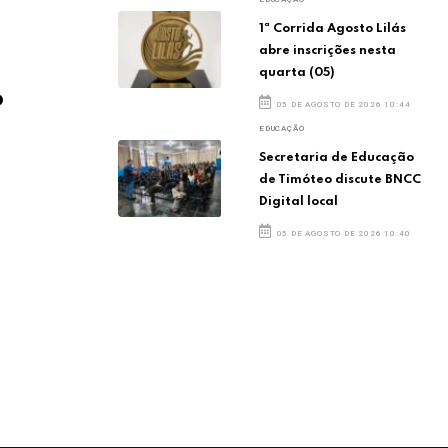
1ª Corrida Agosto Lilás
abre inscrições nesta
quarta (05)
o
05 DE AGOSTO DE 2026 10:44
EDUCAÇÃO
Secretaria de Educação
de Timóteo discute BNCC
Digital local
05 DE AGOSTO DE 2026 10:40