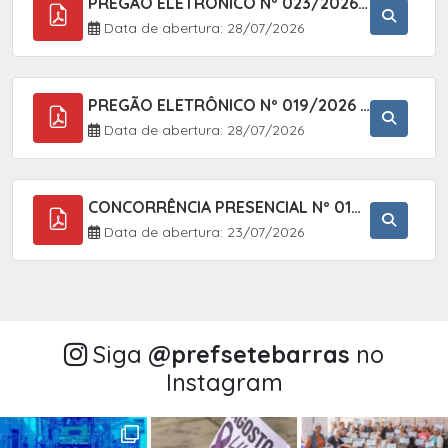
PREGÃO ELETRÔNICO Nº 023/2026 - AQUISIÇÃO DE ENXOVAL INFANTIL, EM ATENDIMENTO À SECRETARIA MUNICIPAL DE EDUCAÇÃO, ATRAVÉS DO SISTEMA DE REGISTRO DE PREÇOS (SRP).
Data de abertura: 28/07/2026
PREGÃO ELETRÔNICO Nº 019/2026 - CONTRATAÇÃO DE EMPRESA ESPECIALIZADA PARA A PRESTAÇÃO DE SERVIÇOS VETERINÁRIOS CLÍNICOS E CIRÚRGICOS, COM FOCO EM AÇÕES DE SAÚDE PÚBLICA, BEM-ESTAR ANIMAL E CONTROLE POPULACIONAL ÉTICO DE CÃES E GATOS, EM ATENDIMENTO À
Data de abertura: 28/07/2026
CONCORRÊNCIA PRESENCIAL Nº 018/2026 - PAVIMENTAÇÃO ASFÁLTICA NO BAIRRO VOTUPOCA ? ESTRADA DA RAPOSA, NO MUNICÍPIO DE SETE BARRAS/SP
Data de abertura: 23/07/2026
Siga
@‌prefsetebarras
no
Instagram