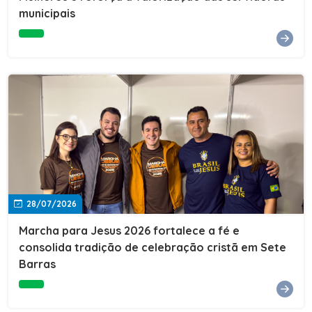
Cultura, Esporte e Lazer, Paulo Thomas, prestigiou os
municipais
formandos e destacou a importância da educação como
ferramenta de transformação social. "A educação abre
portas, transforma histórias e cria oportunidades. A
retomada e a ampliação da EJA representam um
compromisso da nossa gestão com a inclusão,
oferecendo a jovens e adultos a oportunidade de
concluir seus estudos e construir um futuro melhor.
Cada certificado entregue simboliza esforço,
determinação e a certeza de que investir em educação
é investir no desenvolvimento de Sete Barras."A
Prefeitura de Sete Barras também agradeceu ao SESI,
parceiro fundamental na retomada e ampliação da
Educação de Jovens e Adultos, aos professores, à
equipe da Secretaria Municipal de Educação e a todos
os profissionais que contribuíram para que esse
28/07/2026
importante projeto voltasse a transformar a vida de
dezenas de famílias.
Marcha para Jesus 2026 fortalece a fé e
consolida tradição de celebração cristã em Sete
Barras