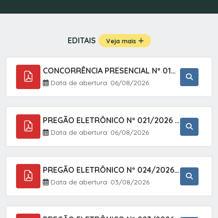
EDITAIS
Veja mais
CONCORRÊNCIA PRESENCIAL Nº 019/2025 - PAVIMENTAÇÃO ASFÁLTICA EM TRECHO DA RUA 2 NO BAIRRO VILA SOARES NO MUNICÍPIO DE SETE BARRAS/SP.
Data de abertura: 06/08/2026
PREGÃO ELETRÔNICO Nº 021/2026 - AQUISIÇÃO DE CONTENTORES E CARRINHOS, DESTINADOS A COLETIVA E MANEJO DE RESÍDUOS SÓLIDOS, ATRAVÉS DO SISTEMA DE REGISTRO DE PREÇOS (SRP)
Data de abertura: 06/08/2026
PREGÃO ELETRÔNICO Nº 024/2026 - AQUISIÇÃO DE GÁS MEDICINAL TIPO OXIGÊNIO (1,00 M3, 3,00 M3 E 10,00 M3), EM ATENDIMENTO À SECRETARIA MUNICIPAL DE SAÚDE, ATRAVÉS DO SISTEMA DE REGISTRO DE PREÇOS (SRP)
Data de abertura: 03/08/2026