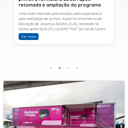
retomada e ampliação do programa
Uma noite marcada pela emoção, pela superação e
pela realização de sonhos. Assim foi a formatura da
Educação de Jovens e Adultos (EJA), realizada na
última sexta-feira (17), na EMEF Prof. Durval de Castro. A
cerimônia celebrou a conclusão dos estudos de 53
Ver mais
alunos e entrou para a história ao marcar a primeira
formatura do Ensino Fundamental II e do Ensino Médio
desde a retomada e ampliação da modalidade no
município.A retomada da EJA foi viabilizada por meio
da parceria entre a Prefeitura de Sete Barras, por
intermédio da Secretaria Municipal de Educação, e o
SESI, ampliando o acesso à educação e oferecendo uma
nova oportunidade para jovens e adultos que decidiram
retomar os estudos.A última turma da Educação de
Jovens e Adultos formada pelo município foi em 2016,
contemplando apenas o Ensino Fundamental I (1º ao 5º
ano). Após nove anos, a modalidade voltou a ser
oferecida em Sete Barras e, a partir de agosto de 2025,
passou por uma importante ampliação. Em parceria
com o SESI, a Prefeitura passou a disponibilizar também
o Ensino Fundamental II (6º ao 9º ano) e o Ensino
Médio, ampliando significativamente as oportunidades
para que jovens e adultos concluam sua formação.A