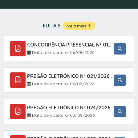
EDITAIS
Veja mais
CONCORRÊNCIA PRESENCIAL Nº 019/2025 - PAVIMENTAÇÃO ASFÁLTICA EM TRECHO DA RUA 2 NO BAIRRO VILA SOARES NO MUNICÍPIO DE SETE BARRAS/SP.
Data de abertura: 06/08/2026
PREGÃO ELETRÔNICO Nº 021/2026 - AQUISIÇÃO DE CONTENTORES E CARRINHOS, DESTINADOS A COLETIVA E MANEJO DE RESÍDUOS SÓLIDOS, ATRAVÉS DO SISTEMA DE REGISTRO DE PREÇOS (SRP)
Data de abertura: 06/08/2026
PREGÃO ELETRÔNICO Nº 024/2026 - AQUISIÇÃO DE GÁS MEDICINAL TIPO OXIGÊNIO (1,00 M3, 3,00 M3 E 10,00 M3), EM ATENDIMENTO À SECRETARIA MUNICIPAL DE SAÚDE, ATRAVÉS DO SISTEMA DE REGISTRO DE PREÇOS (SRP)
Data de abertura: 03/08/2026