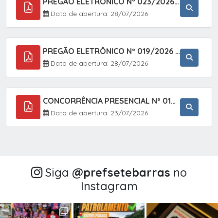
PREGÃO ELETRÔNICO Nº 023/2026 - AQUISIÇÃO DE ENXOVAL INFANTIL, EM ATENDIMENTO À SECRETARIA MUNICIPAL DE EDUCAÇÃO, ATRAVÉS DO SISTEMA DE REGISTRO DE PREÇOS (SRP).
Data de abertura: 28/07/2026
PREGÃO ELETRÔNICO Nº 019/2026 - CONTRATAÇÃO DE EMPRESA ESPECIALIZADA PARA A PRESTAÇÃO DE SERVIÇOS VETERINÁRIOS CLÍNICOS E CIRÚRGICOS, COM FOCO EM AÇÕES DE SAÚDE PÚBLICA, BEM-ESTAR ANIMAL E CONTROLE POPULACIONAL ÉTICO DE CÃES E GATOS, EM ATENDIMENTO À
Data de abertura: 28/07/2026
CONCORRÊNCIA PRESENCIAL Nº 018/2026 - PAVIMENTAÇÃO ASFÁLTICA NO BAIRRO VOTUPOCA ? ESTRADA DA RAPOSA, NO MUNICÍPIO DE SETE BARRAS/SP
Data de abertura: 23/07/2026
Siga
@‌prefsetebarras
no
Instagram