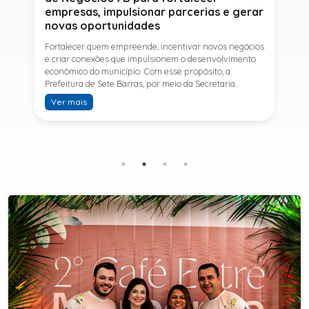
empresas, impulsionar parcerias e gerar
novas oportunidades
Fortalecer quem empreende, incentivar novos negócios
e criar conexões que impulsionem o desenvolvimento
econômico do município. Com esse propósito, a
Prefeitura de Sete Barras, por meio da Secretaria
Municipal de Turismo e Desenvolvimento Econômico,
Ver mais
promove na próxima terça-feira (11) a Rede de Negócios
7B, um encontro voltado a empresários,
empreendedores e profissionais que desejam ampliar
conhecimentos, estabelecer parcerias e identificar
novas oportunidades de crescimento.A programação
contará com a palestra de Tiago Ferreira, especialista
em técnicas de vendas para o setor de
telecomunicações e fundador da empresa Seu
Consultor, que compartilhará estratégias para
aumentar resultados, fortalecer relacionamentos
comerciais e ampliar as oportunidades de
negócios.Para a Secretária Municipal de Turismo e
Desenvolvimento Econômico, Edna Carvalho, a Rede de
Negócios 7B representa mais uma iniciativa da gestão
do Prefeito Ítalo Costa para fortalecer o
empreendedorismo e incentivar o crescimento das
empresas locais. "O Prefeito Ítalo Costa incentiva a