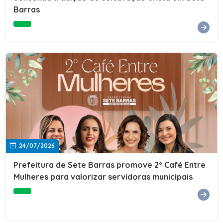
Barras
e do Instituto de Desenvolvimento Profissional
(IDEP).SERVIÇORede de Negócios 7BData: 11 de agosto
(terça-feira)Horário: 18h30Local: Rua Dr. Júlio Prestes,
692 – Centro – Sete Barras/SPPalestrante: Tiago
Ferreira – Especialista em técnicas de vendas Telecom e
fundador da empresa Seu Consultor.Inscrições: FAÇA
AQUI
24/07/2026
Prefeitura de Sete Barras promove 2º Café Entre
Mulheres para valorizar servidoras municipais