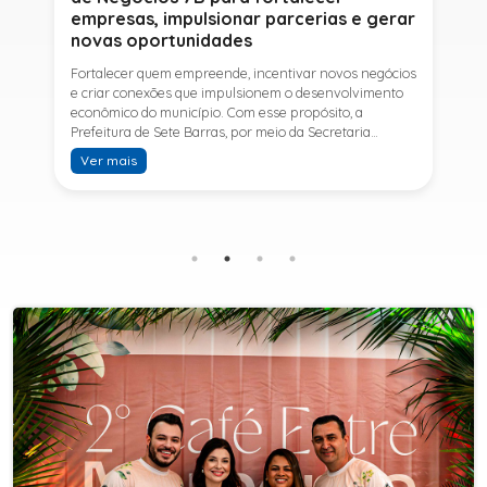
empresas, impulsionar parcerias e gerar
novas oportunidades
Fortalecer quem empreende, incentivar novos negócios
e criar conexões que impulsionem o desenvolvimento
econômico do município. Com esse propósito, a
Prefeitura de Sete Barras, por meio da Secretaria
Municipal de Turismo e Desenvolvimento Econômico,
Ver mais
promove na próxima terça-feira (11) a Rede de Negócios
7B, um encontro voltado a empresários,
empreendedores e profissionais que desejam ampliar
conhecimentos, estabelecer parcerias e identificar
novas oportunidades de crescimento.A programação
contará com a palestra de Tiago Ferreira, especialista
em técnicas de vendas para o setor de
telecomunicações e fundador da empresa Seu
Consultor, que compartilhará estratégias para
aumentar resultados, fortalecer relacionamentos
comerciais e ampliar as oportunidades de
negócios.Para a Secretária Municipal de Turismo e
Desenvolvimento Econômico, Edna Carvalho, a Rede de
Negócios 7B representa mais uma iniciativa da gestão
do Prefeito Ítalo Costa para fortalecer o
empreendedorismo e incentivar o crescimento das
empresas locais. "O Prefeito Ítalo Costa incentiva a