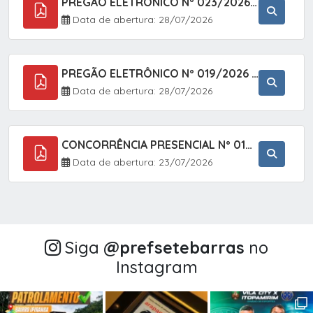
PREGÃO ELETRÔNICO Nº 023/2026 - AQUISIÇÃO DE ENXOVAL INFANTIL, EM ATENDIMENTO À SECRETARIA MUNICIPAL DE EDUCAÇÃO, ATRAVÉS DO SISTEMA DE REGISTRO DE PREÇOS (SRP).
Data de abertura: 28/07/2026
PREGÃO ELETRÔNICO Nº 019/2026 - CONTRATAÇÃO DE EMPRESA ESPECIALIZADA PARA A PRESTAÇÃO DE SERVIÇOS VETERINÁRIOS CLÍNICOS E CIRÚRGICOS, COM FOCO EM AÇÕES DE SAÚDE PÚBLICA, BEM-ESTAR ANIMAL E CONTROLE POPULACIONAL ÉTICO DE CÃES E GATOS, EM ATENDIMENTO À
Data de abertura: 28/07/2026
CONCORRÊNCIA PRESENCIAL Nº 018/2026 - PAVIMENTAÇÃO ASFÁLTICA NO BAIRRO VOTUPOCA ? ESTRADA DA RAPOSA, NO MUNICÍPIO DE SETE BARRAS/SP
Data de abertura: 23/07/2026
Siga
@‌prefsetebarras
no
Instagram