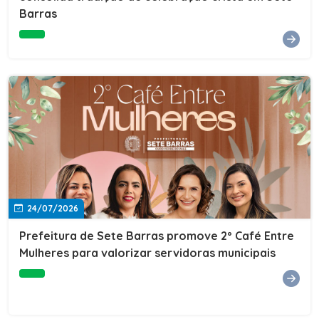
Barras
e do Instituto de Desenvolvimento Profissional
(IDEP).SERVIÇORede de Negócios 7BData: 11 de agosto
(terça-feira)Horário: 18h30Local: Rua Dr. Júlio Prestes,
692 – Centro – Sete Barras/SPPalestrante: Tiago
Ferreira – Especialista em técnicas de vendas Telecom e
fundador da empresa Seu Consultor.Inscrições: FAÇA
AQUI
24/07/2026
Prefeitura de Sete Barras promove 2º Café Entre
Mulheres para valorizar servidoras municipais