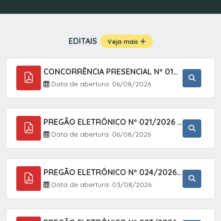
EDITAIS
Veja mais
CONCORRÊNCIA PRESENCIAL Nº 019/2025 - PAVIMENTAÇÃO ASFÁLTICA EM TRECHO DA RUA 2 NO BAIRRO VILA SOARES NO MUNICÍPIO DE SETE BARRAS/SP.
Data de abertura: 06/08/2026
PREGÃO ELETRÔNICO Nº 021/2026 - AQUISIÇÃO DE CONTENTORES E CARRINHOS, DESTINADOS A COLETIVA E MANEJO DE RESÍDUOS SÓLIDOS, ATRAVÉS DO SISTEMA DE REGISTRO DE PREÇOS (SRP)
Data de abertura: 06/08/2026
PREGÃO ELETRÔNICO Nº 024/2026 - AQUISIÇÃO DE GÁS MEDICINAL TIPO OXIGÊNIO (1,00 M3, 3,00 M3 E 10,00 M3), EM ATENDIMENTO À SECRETARIA MUNICIPAL DE SAÚDE, ATRAVÉS DO SISTEMA DE REGISTRO DE PREÇOS (SRP)
Data de abertura: 03/08/2026