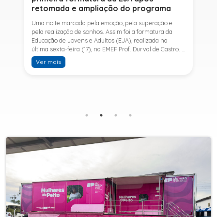
retomada e ampliação do programa
Uma noite marcada pela emoção, pela superação e
pela realização de sonhos. Assim foi a formatura da
Educação de Jovens e Adultos (EJA), realizada na
última sexta-feira (17), na EMEF Prof. Durval de Castro. A
cerimônia celebrou a conclusão dos estudos de 53
Ver mais
alunos e entrou para a história ao marcar a primeira
formatura do Ensino Fundamental II e do Ensino Médio
desde a retomada e ampliação da modalidade no
município.A retomada da EJA foi viabilizada por meio
da parceria entre a Prefeitura de Sete Barras, por
intermédio da Secretaria Municipal de Educação, e o
SESI, ampliando o acesso à educação e oferecendo uma
nova oportunidade para jovens e adultos que decidiram
retomar os estudos.A última turma da Educação de
Jovens e Adultos formada pelo município foi em 2016,
contemplando apenas o Ensino Fundamental I (1º ao 5º
ano). Após nove anos, a modalidade voltou a ser
oferecida em Sete Barras e, a partir de agosto de 2025,
passou por uma importante ampliação. Em parceria
com o SESI, a Prefeitura passou a disponibilizar também
o Ensino Fundamental II (6º ao 9º ano) e o Ensino
Médio, ampliando significativamente as oportunidades
para que jovens e adultos concluam sua formação.A