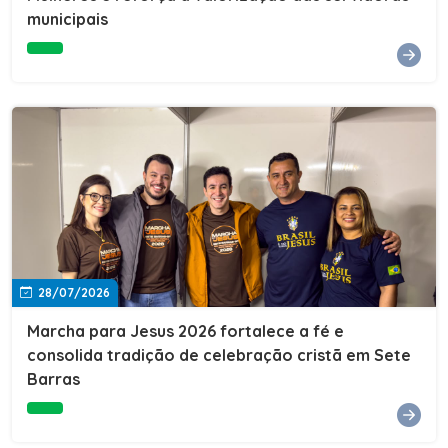
Cultura, Esporte e Lazer, Paulo Thomas, prestigiou os
municipais
formandos e destacou a importância da educação como
ferramenta de transformação social. "A educação abre
portas, transforma histórias e cria oportunidades. A
retomada e a ampliação da EJA representam um
compromisso da nossa gestão com a inclusão,
oferecendo a jovens e adultos a oportunidade de
concluir seus estudos e construir um futuro melhor.
Cada certificado entregue simboliza esforço,
determinação e a certeza de que investir em educação
é investir no desenvolvimento de Sete Barras."A
Prefeitura de Sete Barras também agradeceu ao SESI,
parceiro fundamental na retomada e ampliação da
Educação de Jovens e Adultos, aos professores, à
equipe da Secretaria Municipal de Educação e a todos
os profissionais que contribuíram para que esse
28/07/2026
importante projeto voltasse a transformar a vida de
dezenas de famílias.
Marcha para Jesus 2026 fortalece a fé e
consolida tradição de celebração cristã em Sete
Barras