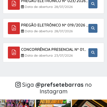
PREGÃO ELETRÔNICO Nº 023/2026 - AQUISIÇÃO DE ENXOVAL INFANTIL, EM ATENDIMENTO À SECRETARIA MUNICIPAL DE EDUCAÇÃO, ATRAVÉS DO SISTEMA DE REGISTRO DE PREÇOS (SRP).
Data de abertura: 28/07/2026
PREGÃO ELETRÔNICO Nº 019/2026 - CONTRATAÇÃO DE EMPRESA ESPECIALIZADA PARA A PRESTAÇÃO DE SERVIÇOS VETERINÁRIOS CLÍNICOS E CIRÚRGICOS, COM FOCO EM AÇÕES DE SAÚDE PÚBLICA, BEM-ESTAR ANIMAL E CONTROLE POPULACIONAL ÉTICO DE CÃES E GATOS, EM ATENDIMENTO À
Data de abertura: 28/07/2026
CONCORRÊNCIA PRESENCIAL Nº 018/2026 - PAVIMENTAÇÃO ASFÁLTICA NO BAIRRO VOTUPOCA ? ESTRADA DA RAPOSA, NO MUNICÍPIO DE SETE BARRAS/SP
Data de abertura: 23/07/2026
Siga
@‌prefsetebarras
no
Instagram