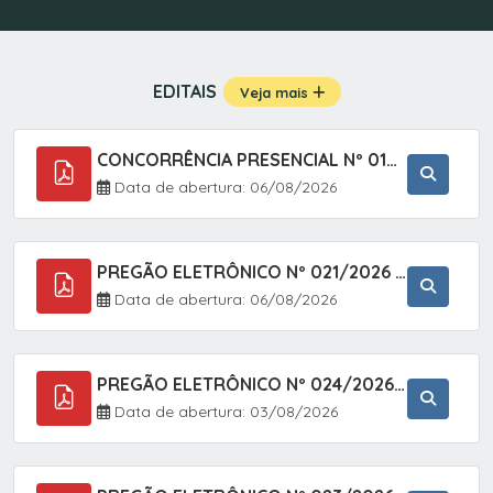
EDITAIS
Veja mais
CONCORRÊNCIA PRESENCIAL Nº 019/2025 - PAVIMENTAÇÃO ASFÁLTICA EM TRECHO DA RUA 2 NO BAIRRO VILA SOARES NO MUNICÍPIO DE SETE BARRAS/SP.
Data de abertura: 06/08/2026
PREGÃO ELETRÔNICO Nº 021/2026 - AQUISIÇÃO DE CONTENTORES E CARRINHOS, DESTINADOS A COLETIVA E MANEJO DE RESÍDUOS SÓLIDOS, ATRAVÉS DO SISTEMA DE REGISTRO DE PREÇOS (SRP)
Data de abertura: 06/08/2026
PREGÃO ELETRÔNICO Nº 024/2026 - AQUISIÇÃO DE GÁS MEDICINAL TIPO OXIGÊNIO (1,00 M3, 3,00 M3 E 10,00 M3), EM ATENDIMENTO À SECRETARIA MUNICIPAL DE SAÚDE, ATRAVÉS DO SISTEMA DE REGISTRO DE PREÇOS (SRP)
Data de abertura: 03/08/2026