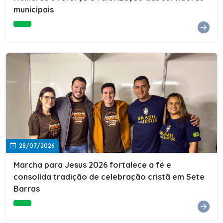
Cultura, Esporte e Lazer, Paulo Thomas, prestigiou os
municipais
formandos e destacou a importância da educação como
ferramenta de transformação social. "A educação abre
portas, transforma histórias e cria oportunidades. A
retomada e a ampliação da EJA representam um
compromisso da nossa gestão com a inclusão,
oferecendo a jovens e adultos a oportunidade de
concluir seus estudos e construir um futuro melhor.
Cada certificado entregue simboliza esforço,
determinação e a certeza de que investir em educação
é investir no desenvolvimento de Sete Barras."A
Prefeitura de Sete Barras também agradeceu ao SESI,
parceiro fundamental na retomada e ampliação da
Educação de Jovens e Adultos, aos professores, à
equipe da Secretaria Municipal de Educação e a todos
os profissionais que contribuíram para que esse
28/07/2026
importante projeto voltasse a transformar a vida de
dezenas de famílias.
Marcha para Jesus 2026 fortalece a fé e
consolida tradição de celebração cristã em Sete
Barras