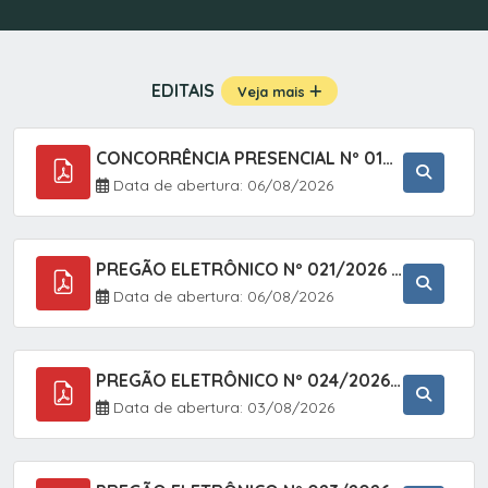
EDITAIS
Veja mais
CONCORRÊNCIA PRESENCIAL Nº 019/2025 - PAVIMENTAÇÃO ASFÁLTICA EM TRECHO DA RUA 2 NO BAIRRO VILA SOARES NO MUNICÍPIO DE SETE BARRAS/SP.
Data de abertura: 06/08/2026
PREGÃO ELETRÔNICO Nº 021/2026 - AQUISIÇÃO DE CONTENTORES E CARRINHOS, DESTINADOS A COLETIVA E MANEJO DE RESÍDUOS SÓLIDOS, ATRAVÉS DO SISTEMA DE REGISTRO DE PREÇOS (SRP)
Data de abertura: 06/08/2026
PREGÃO ELETRÔNICO Nº 024/2026 - AQUISIÇÃO DE GÁS MEDICINAL TIPO OXIGÊNIO (1,00 M3, 3,00 M3 E 10,00 M3), EM ATENDIMENTO À SECRETARIA MUNICIPAL DE SAÚDE, ATRAVÉS DO SISTEMA DE REGISTRO DE PREÇOS (SRP)
Data de abertura: 03/08/2026