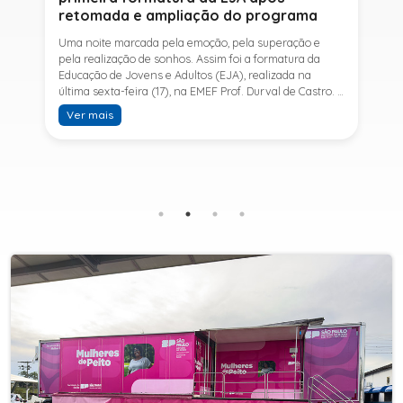
retomada e ampliação do programa
Uma noite marcada pela emoção, pela superação e
pela realização de sonhos. Assim foi a formatura da
Educação de Jovens e Adultos (EJA), realizada na
última sexta-feira (17), na EMEF Prof. Durval de Castro. A
cerimônia celebrou a conclusão dos estudos de 53
Ver mais
alunos e entrou para a história ao marcar a primeira
formatura do Ensino Fundamental II e do Ensino Médio
desde a retomada e ampliação da modalidade no
município.A retomada da EJA foi viabilizada por meio
da parceria entre a Prefeitura de Sete Barras, por
intermédio da Secretaria Municipal de Educação, e o
SESI, ampliando o acesso à educação e oferecendo uma
nova oportunidade para jovens e adultos que decidiram
retomar os estudos.A última turma da Educação de
Jovens e Adultos formada pelo município foi em 2016,
contemplando apenas o Ensino Fundamental I (1º ao 5º
ano). Após nove anos, a modalidade voltou a ser
oferecida em Sete Barras e, a partir de agosto de 2025,
passou por uma importante ampliação. Em parceria
com o SESI, a Prefeitura passou a disponibilizar também
o Ensino Fundamental II (6º ao 9º ano) e o Ensino
Médio, ampliando significativamente as oportunidades
para que jovens e adultos concluam sua formação.A