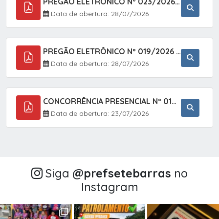
PREGÃO ELETRÔNICO Nº 023/2026 - AQUISIÇÃO DE ENXOVAL INFANTIL, EM ATENDIMENTO À SECRETARIA MUNICIPAL DE EDUCAÇÃO, ATRAVÉS DO SISTEMA DE REGISTRO DE PREÇOS (SRP).
Data de abertura: 28/07/2026
PREGÃO ELETRÔNICO Nº 019/2026 - CONTRATAÇÃO DE EMPRESA ESPECIALIZADA PARA A PRESTAÇÃO DE SERVIÇOS VETERINÁRIOS CLÍNICOS E CIRÚRGICOS, COM FOCO EM AÇÕES DE SAÚDE PÚBLICA, BEM-ESTAR ANIMAL E CONTROLE POPULACIONAL ÉTICO DE CÃES E GATOS, EM ATENDIMENTO À
Data de abertura: 28/07/2026
CONCORRÊNCIA PRESENCIAL Nº 018/2026 - PAVIMENTAÇÃO ASFÁLTICA NO BAIRRO VOTUPOCA ? ESTRADA DA RAPOSA, NO MUNICÍPIO DE SETE BARRAS/SP
Data de abertura: 23/07/2026
Siga
@‌prefsetebarras
no
Instagram