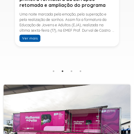
retomada e ampliação do programa
Uma noite marcada pela emoção, pela superação e
pela realização de sonhos. Assim foi a formatura da
Educação de Jovens e Adultos (EJA), realizada na
última sexta-feira (17), na EMEF Prof. Durval de Castro. A
cerimônia celebrou a conclusão dos estudos de 53
Ver mais
alunos e entrou para a história ao marcar a primeira
formatura do Ensino Fundamental II e do Ensino Médio
desde a retomada e ampliação da modalidade no
município.A retomada da EJA foi viabilizada por meio
da parceria entre a Prefeitura de Sete Barras, por
intermédio da Secretaria Municipal de Educação, e o
SESI, ampliando o acesso à educação e oferecendo uma
nova oportunidade para jovens e adultos que decidiram
retomar os estudos.A última turma da Educação de
Jovens e Adultos formada pelo município foi em 2016,
contemplando apenas o Ensino Fundamental I (1º ao 5º
ano). Após nove anos, a modalidade voltou a ser
oferecida em Sete Barras e, a partir de agosto de 2025,
passou por uma importante ampliação. Em parceria
com o SESI, a Prefeitura passou a disponibilizar também
o Ensino Fundamental II (6º ao 9º ano) e o Ensino
Médio, ampliando significativamente as oportunidades
para que jovens e adultos concluam sua formação.A