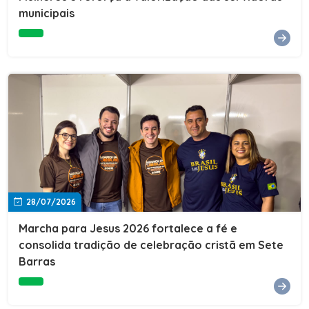
Cultura, Esporte e Lazer, Paulo Thomas, prestigiou os
municipais
formandos e destacou a importância da educação como
ferramenta de transformação social. "A educação abre
portas, transforma histórias e cria oportunidades. A
retomada e a ampliação da EJA representam um
compromisso da nossa gestão com a inclusão,
oferecendo a jovens e adultos a oportunidade de
concluir seus estudos e construir um futuro melhor.
Cada certificado entregue simboliza esforço,
determinação e a certeza de que investir em educação
é investir no desenvolvimento de Sete Barras."A
Prefeitura de Sete Barras também agradeceu ao SESI,
parceiro fundamental na retomada e ampliação da
Educação de Jovens e Adultos, aos professores, à
equipe da Secretaria Municipal de Educação e a todos
os profissionais que contribuíram para que esse
28/07/2026
importante projeto voltasse a transformar a vida de
dezenas de famílias.
Marcha para Jesus 2026 fortalece a fé e
consolida tradição de celebração cristã em Sete
Barras