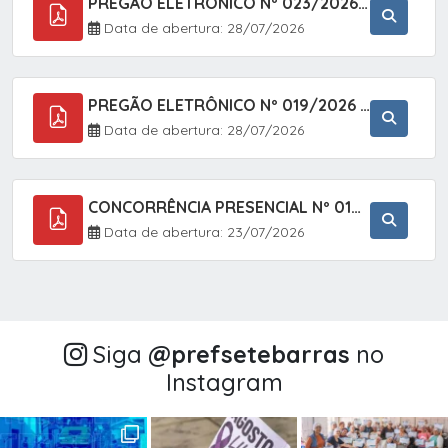
PREGÃO ELETRÔNICO Nº 023/2026 - AQUISIÇÃO DE ENXOVAL INFANTIL, EM ATENDIMENTO À SECRETARIA MUNICIPAL DE EDUCAÇÃO, ATRAVÉS DO SISTEMA DE REGISTRO DE PREÇOS (SRP).
Data de abertura: 28/07/2026
PREGÃO ELETRÔNICO Nº 019/2026 - CONTRATAÇÃO DE EMPRESA ESPECIALIZADA PARA A PRESTAÇÃO DE SERVIÇOS VETERINÁRIOS CLÍNICOS E CIRÚRGICOS, COM FOCO EM AÇÕES DE SAÚDE PÚBLICA, BEM-ESTAR ANIMAL E CONTROLE POPULACIONAL ÉTICO DE CÃES E GATOS, EM ATENDIMENTO À
Data de abertura: 28/07/2026
CONCORRÊNCIA PRESENCIAL Nº 018/2026 - PAVIMENTAÇÃO ASFÁLTICA NO BAIRRO VOTUPOCA ? ESTRADA DA RAPOSA, NO MUNICÍPIO DE SETE BARRAS/SP
Data de abertura: 23/07/2026
Siga
@‌prefsetebarras
no
Instagram