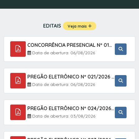
EDITAIS
Veja mais
CONCORRÊNCIA PRESENCIAL Nº 019/2025 - PAVIMENTAÇÃO ASFÁLTICA EM TRECHO DA RUA 2 NO BAIRRO VILA SOARES NO MUNICÍPIO DE SETE BARRAS/SP.
Data de abertura: 06/08/2026
PREGÃO ELETRÔNICO Nº 021/2026 - AQUISIÇÃO DE CONTENTORES E CARRINHOS, DESTINADOS A COLETIVA E MANEJO DE RESÍDUOS SÓLIDOS, ATRAVÉS DO SISTEMA DE REGISTRO DE PREÇOS (SRP)
Data de abertura: 06/08/2026
PREGÃO ELETRÔNICO Nº 024/2026 - AQUISIÇÃO DE GÁS MEDICINAL TIPO OXIGÊNIO (1,00 M3, 3,00 M3 E 10,00 M3), EM ATENDIMENTO À SECRETARIA MUNICIPAL DE SAÚDE, ATRAVÉS DO SISTEMA DE REGISTRO DE PREÇOS (SRP)
Data de abertura: 03/08/2026