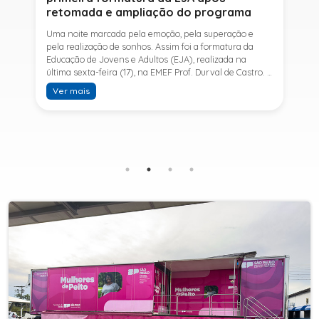
retomada e ampliação do programa
Uma noite marcada pela emoção, pela superação e
pela realização de sonhos. Assim foi a formatura da
Educação de Jovens e Adultos (EJA), realizada na
última sexta-feira (17), na EMEF Prof. Durval de Castro. A
cerimônia celebrou a conclusão dos estudos de 53
Ver mais
alunos e entrou para a história ao marcar a primeira
formatura do Ensino Fundamental II e do Ensino Médio
desde a retomada e ampliação da modalidade no
município.A retomada da EJA foi viabilizada por meio
da parceria entre a Prefeitura de Sete Barras, por
intermédio da Secretaria Municipal de Educação, e o
SESI, ampliando o acesso à educação e oferecendo uma
nova oportunidade para jovens e adultos que decidiram
retomar os estudos.A última turma da Educação de
Jovens e Adultos formada pelo município foi em 2016,
contemplando apenas o Ensino Fundamental I (1º ao 5º
ano). Após nove anos, a modalidade voltou a ser
oferecida em Sete Barras e, a partir de agosto de 2025,
passou por uma importante ampliação. Em parceria
com o SESI, a Prefeitura passou a disponibilizar também
o Ensino Fundamental II (6º ao 9º ano) e o Ensino
Médio, ampliando significativamente as oportunidades
para que jovens e adultos concluam sua formação.A