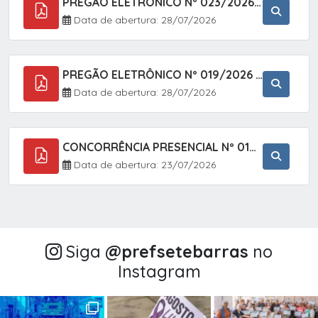
PREGÃO ELETRÔNICO Nº 023/2026 - AQUISIÇÃO DE ENXOVAL INFANTIL, EM ATENDIMENTO À SECRETARIA MUNICIPAL DE EDUCAÇÃO, ATRAVÉS DO SISTEMA DE REGISTRO DE PREÇOS (SRP).
Data de abertura: 28/07/2026
PREGÃO ELETRÔNICO Nº 019/2026 - CONTRATAÇÃO DE EMPRESA ESPECIALIZADA PARA A PRESTAÇÃO DE SERVIÇOS VETERINÁRIOS CLÍNICOS E CIRÚRGICOS, COM FOCO EM AÇÕES DE SAÚDE PÚBLICA, BEM-ESTAR ANIMAL E CONTROLE POPULACIONAL ÉTICO DE CÃES E GATOS, EM ATENDIMENTO À
Data de abertura: 28/07/2026
CONCORRÊNCIA PRESENCIAL Nº 018/2026 - PAVIMENTAÇÃO ASFÁLTICA NO BAIRRO VOTUPOCA ? ESTRADA DA RAPOSA, NO MUNICÍPIO DE SETE BARRAS/SP
Data de abertura: 23/07/2026
Siga
@‌prefsetebarras
no
Instagram