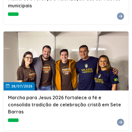
Cultura, Esporte e Lazer, Paulo Thomas, prestigiou os
municipais
formandos e destacou a importância da educação como
ferramenta de transformação social. "A educação abre
portas, transforma histórias e cria oportunidades. A
retomada e a ampliação da EJA representam um
compromisso da nossa gestão com a inclusão,
oferecendo a jovens e adultos a oportunidade de
concluir seus estudos e construir um futuro melhor.
Cada certificado entregue simboliza esforço,
determinação e a certeza de que investir em educação
é investir no desenvolvimento de Sete Barras."A
Prefeitura de Sete Barras também agradeceu ao SESI,
parceiro fundamental na retomada e ampliação da
Educação de Jovens e Adultos, aos professores, à
equipe da Secretaria Municipal de Educação e a todos
os profissionais que contribuíram para que esse
28/07/2026
importante projeto voltasse a transformar a vida de
dezenas de famílias.
Marcha para Jesus 2026 fortalece a fé e
consolida tradição de celebração cristã em Sete
Barras