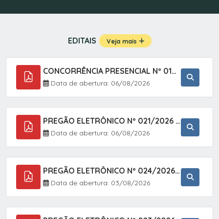
EDITAIS
Veja mais
CONCORRÊNCIA PRESENCIAL Nº 019/2025 - PAVIMENTAÇÃO ASFÁLTICA EM TRECHO DA RUA 2 NO BAIRRO VILA SOARES NO MUNICÍPIO DE SETE BARRAS/SP.
Data de abertura: 06/08/2026
PREGÃO ELETRÔNICO Nº 021/2026 - AQUISIÇÃO DE CONTENTORES E CARRINHOS, DESTINADOS A COLETIVA E MANEJO DE RESÍDUOS SÓLIDOS, ATRAVÉS DO SISTEMA DE REGISTRO DE PREÇOS (SRP)
Data de abertura: 06/08/2026
PREGÃO ELETRÔNICO Nº 024/2026 - AQUISIÇÃO DE GÁS MEDICINAL TIPO OXIGÊNIO (1,00 M3, 3,00 M3 E 10,00 M3), EM ATENDIMENTO À SECRETARIA MUNICIPAL DE SAÚDE, ATRAVÉS DO SISTEMA DE REGISTRO DE PREÇOS (SRP)
Data de abertura: 03/08/2026