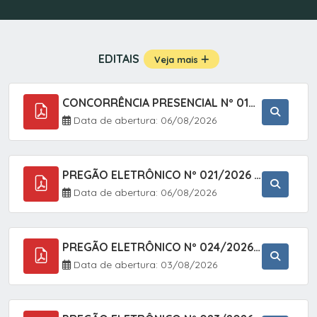
EDITAIS
Veja mais
CONCORRÊNCIA PRESENCIAL Nº 019/2025 - PAVIMENTAÇÃO ASFÁLTICA EM TRECHO DA RUA 2 NO BAIRRO VILA SOARES NO MUNICÍPIO DE SETE BARRAS/SP.
Data de abertura: 06/08/2026
PREGÃO ELETRÔNICO Nº 021/2026 - AQUISIÇÃO DE CONTENTORES E CARRINHOS, DESTINADOS A COLETIVA E MANEJO DE RESÍDUOS SÓLIDOS, ATRAVÉS DO SISTEMA DE REGISTRO DE PREÇOS (SRP)
Data de abertura: 06/08/2026
PREGÃO ELETRÔNICO Nº 024/2026 - AQUISIÇÃO DE GÁS MEDICINAL TIPO OXIGÊNIO (1,00 M3, 3,00 M3 E 10,00 M3), EM ATENDIMENTO À SECRETARIA MUNICIPAL DE SAÚDE, ATRAVÉS DO SISTEMA DE REGISTRO DE PREÇOS (SRP)
Data de abertura: 03/08/2026