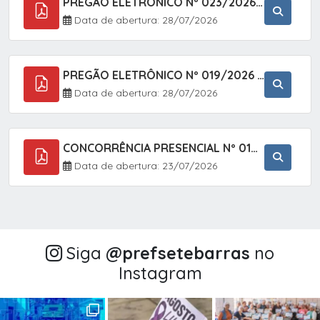
PREGÃO ELETRÔNICO Nº 023/2026 - AQUISIÇÃO DE ENXOVAL INFANTIL, EM ATENDIMENTO À SECRETARIA MUNICIPAL DE EDUCAÇÃO, ATRAVÉS DO SISTEMA DE REGISTRO DE PREÇOS (SRP).
Data de abertura: 28/07/2026
PREGÃO ELETRÔNICO Nº 019/2026 - CONTRATAÇÃO DE EMPRESA ESPECIALIZADA PARA A PRESTAÇÃO DE SERVIÇOS VETERINÁRIOS CLÍNICOS E CIRÚRGICOS, COM FOCO EM AÇÕES DE SAÚDE PÚBLICA, BEM-ESTAR ANIMAL E CONTROLE POPULACIONAL ÉTICO DE CÃES E GATOS, EM ATENDIMENTO À
Data de abertura: 28/07/2026
CONCORRÊNCIA PRESENCIAL Nº 018/2026 - PAVIMENTAÇÃO ASFÁLTICA NO BAIRRO VOTUPOCA ? ESTRADA DA RAPOSA, NO MUNICÍPIO DE SETE BARRAS/SP
Data de abertura: 23/07/2026
Siga
@‌prefsetebarras
no
Instagram