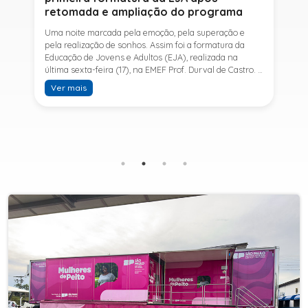
retomada e ampliação do programa
Uma noite marcada pela emoção, pela superação e
pela realização de sonhos. Assim foi a formatura da
Educação de Jovens e Adultos (EJA), realizada na
última sexta-feira (17), na EMEF Prof. Durval de Castro. A
cerimônia celebrou a conclusão dos estudos de 53
Ver mais
alunos e entrou para a história ao marcar a primeira
formatura do Ensino Fundamental II e do Ensino Médio
desde a retomada e ampliação da modalidade no
município.A retomada da EJA foi viabilizada por meio
da parceria entre a Prefeitura de Sete Barras, por
intermédio da Secretaria Municipal de Educação, e o
SESI, ampliando o acesso à educação e oferecendo uma
nova oportunidade para jovens e adultos que decidiram
retomar os estudos.A última turma da Educação de
Jovens e Adultos formada pelo município foi em 2016,
contemplando apenas o Ensino Fundamental I (1º ao 5º
ano). Após nove anos, a modalidade voltou a ser
oferecida em Sete Barras e, a partir de agosto de 2025,
passou por uma importante ampliação. Em parceria
com o SESI, a Prefeitura passou a disponibilizar também
o Ensino Fundamental II (6º ao 9º ano) e o Ensino
Médio, ampliando significativamente as oportunidades
para que jovens e adultos concluam sua formação.A