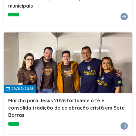
Cultura, Esporte e Lazer, Paulo Thomas, prestigiou os
municipais
formandos e destacou a importância da educação como
ferramenta de transformação social. "A educação abre
portas, transforma histórias e cria oportunidades. A
retomada e a ampliação da EJA representam um
compromisso da nossa gestão com a inclusão,
oferecendo a jovens e adultos a oportunidade de
concluir seus estudos e construir um futuro melhor.
Cada certificado entregue simboliza esforço,
determinação e a certeza de que investir em educação
é investir no desenvolvimento de Sete Barras."A
Prefeitura de Sete Barras também agradeceu ao SESI,
parceiro fundamental na retomada e ampliação da
Educação de Jovens e Adultos, aos professores, à
equipe da Secretaria Municipal de Educação e a todos
os profissionais que contribuíram para que esse
28/07/2026
importante projeto voltasse a transformar a vida de
dezenas de famílias.
Marcha para Jesus 2026 fortalece a fé e
consolida tradição de celebração cristã em Sete
Barras