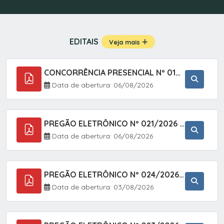
EDITAIS
Veja mais
CONCORRÊNCIA PRESENCIAL Nº 019/2025 - PAVIMENTAÇÃO ASFÁLTICA EM TRECHO DA RUA 2 NO BAIRRO VILA SOARES NO MUNICÍPIO DE SETE BARRAS/SP.
Data de abertura: 06/08/2026
PREGÃO ELETRÔNICO Nº 021/2026 - AQUISIÇÃO DE CONTENTORES E CARRINHOS, DESTINADOS A COLETIVA E MANEJO DE RESÍDUOS SÓLIDOS, ATRAVÉS DO SISTEMA DE REGISTRO DE PREÇOS (SRP)
Data de abertura: 06/08/2026
PREGÃO ELETRÔNICO Nº 024/2026 - AQUISIÇÃO DE GÁS MEDICINAL TIPO OXIGÊNIO (1,00 M3, 3,00 M3 E 10,00 M3), EM ATENDIMENTO À SECRETARIA MUNICIPAL DE SAÚDE, ATRAVÉS DO SISTEMA DE REGISTRO DE PREÇOS (SRP)
Data de abertura: 03/08/2026