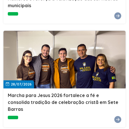
Cultura, Esporte e Lazer, Paulo Thomas, prestigiou os
municipais
formandos e destacou a importância da educação como
ferramenta de transformação social. "A educação abre
portas, transforma histórias e cria oportunidades. A
retomada e a ampliação da EJA representam um
compromisso da nossa gestão com a inclusão,
oferecendo a jovens e adultos a oportunidade de
concluir seus estudos e construir um futuro melhor.
Cada certificado entregue simboliza esforço,
determinação e a certeza de que investir em educação
é investir no desenvolvimento de Sete Barras."A
Prefeitura de Sete Barras também agradeceu ao SESI,
parceiro fundamental na retomada e ampliação da
Educação de Jovens e Adultos, aos professores, à
equipe da Secretaria Municipal de Educação e a todos
os profissionais que contribuíram para que esse
28/07/2026
importante projeto voltasse a transformar a vida de
dezenas de famílias.
Marcha para Jesus 2026 fortalece a fé e
consolida tradição de celebração cristã em Sete
Barras