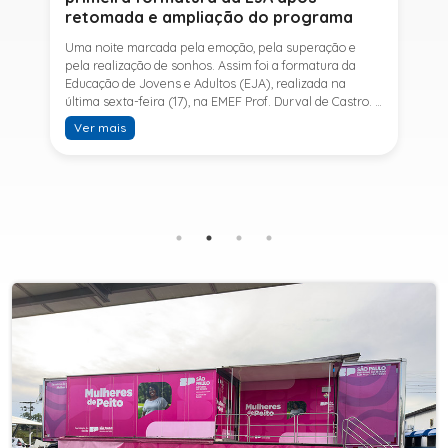
retomada e ampliação do programa
Uma noite marcada pela emoção, pela superação e
pela realização de sonhos. Assim foi a formatura da
Educação de Jovens e Adultos (EJA), realizada na
última sexta-feira (17), na EMEF Prof. Durval de Castro. A
cerimônia celebrou a conclusão dos estudos de 53
Ver mais
alunos e entrou para a história ao marcar a primeira
formatura do Ensino Fundamental II e do Ensino Médio
desde a retomada e ampliação da modalidade no
município.A retomada da EJA foi viabilizada por meio
da parceria entre a Prefeitura de Sete Barras, por
intermédio da Secretaria Municipal de Educação, e o
SESI, ampliando o acesso à educação e oferecendo uma
nova oportunidade para jovens e adultos que decidiram
retomar os estudos.A última turma da Educação de
Jovens e Adultos formada pelo município foi em 2016,
contemplando apenas o Ensino Fundamental I (1º ao 5º
ano). Após nove anos, a modalidade voltou a ser
oferecida em Sete Barras e, a partir de agosto de 2025,
passou por uma importante ampliação. Em parceria
com o SESI, a Prefeitura passou a disponibilizar também
o Ensino Fundamental II (6º ao 9º ano) e o Ensino
Médio, ampliando significativamente as oportunidades
para que jovens e adultos concluam sua formação.A