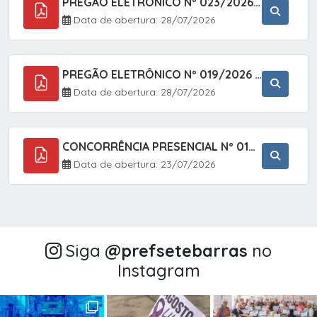
PREGÃO ELETRÔNICO Nº 023/2026 - AQUISIÇÃO DE ENXOVAL INFANTIL, EM ATENDIMENTO À SECRETARIA MUNICIPAL DE EDUCAÇÃO, ATRAVÉS DO SISTEMA DE REGISTRO DE PREÇOS (SRP).
Data de abertura: 28/07/2026
PREGÃO ELETRÔNICO Nº 019/2026 - CONTRATAÇÃO DE EMPRESA ESPECIALIZADA PARA A PRESTAÇÃO DE SERVIÇOS VETERINÁRIOS CLÍNICOS E CIRÚRGICOS, COM FOCO EM AÇÕES DE SAÚDE PÚBLICA, BEM-ESTAR ANIMAL E CONTROLE POPULACIONAL ÉTICO DE CÃES E GATOS, EM ATENDIMENTO À
Data de abertura: 28/07/2026
CONCORRÊNCIA PRESENCIAL Nº 018/2026 - PAVIMENTAÇÃO ASFÁLTICA NO BAIRRO VOTUPOCA ? ESTRADA DA RAPOSA, NO MUNICÍPIO DE SETE BARRAS/SP
Data de abertura: 23/07/2026
Siga
@‌prefsetebarras
no
Instagram