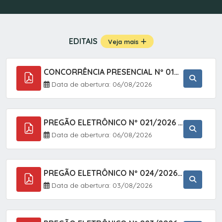
EDITAIS
Veja mais
CONCORRÊNCIA PRESENCIAL Nº 019/2025 - PAVIMENTAÇÃO ASFÁLTICA EM TRECHO DA RUA 2 NO BAIRRO VILA SOARES NO MUNICÍPIO DE SETE BARRAS/SP.
Data de abertura: 06/08/2026
PREGÃO ELETRÔNICO Nº 021/2026 - AQUISIÇÃO DE CONTENTORES E CARRINHOS, DESTINADOS A COLETIVA E MANEJO DE RESÍDUOS SÓLIDOS, ATRAVÉS DO SISTEMA DE REGISTRO DE PREÇOS (SRP)
Data de abertura: 06/08/2026
PREGÃO ELETRÔNICO Nº 024/2026 - AQUISIÇÃO DE GÁS MEDICINAL TIPO OXIGÊNIO (1,00 M3, 3,00 M3 E 10,00 M3), EM ATENDIMENTO À SECRETARIA MUNICIPAL DE SAÚDE, ATRAVÉS DO SISTEMA DE REGISTRO DE PREÇOS (SRP)
Data de abertura: 03/08/2026