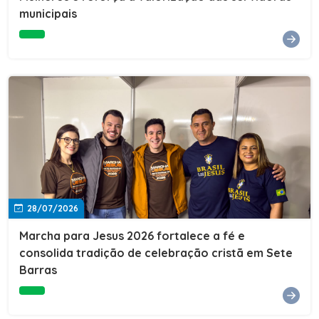
Cultura, Esporte e Lazer, Paulo Thomas, prestigiou os
municipais
formandos e destacou a importância da educação como
ferramenta de transformação social. "A educação abre
portas, transforma histórias e cria oportunidades. A
retomada e a ampliação da EJA representam um
compromisso da nossa gestão com a inclusão,
oferecendo a jovens e adultos a oportunidade de
concluir seus estudos e construir um futuro melhor.
Cada certificado entregue simboliza esforço,
determinação e a certeza de que investir em educação
é investir no desenvolvimento de Sete Barras."A
Prefeitura de Sete Barras também agradeceu ao SESI,
parceiro fundamental na retomada e ampliação da
Educação de Jovens e Adultos, aos professores, à
equipe da Secretaria Municipal de Educação e a todos
os profissionais que contribuíram para que esse
28/07/2026
importante projeto voltasse a transformar a vida de
dezenas de famílias.
Marcha para Jesus 2026 fortalece a fé e
consolida tradição de celebração cristã em Sete
Barras