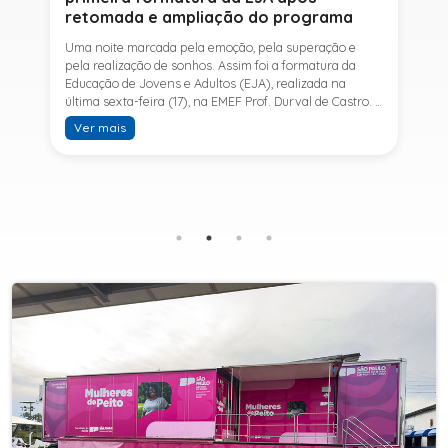
retomada e ampliação do programa
Uma noite marcada pela emoção, pela superação e
pela realização de sonhos. Assim foi a formatura da
Educação de Jovens e Adultos (EJA), realizada na
última sexta-feira (17), na EMEF Prof. Durval de Castro. A
cerimônia celebrou a conclusão dos estudos de 53
Ver mais
alunos e entrou para a história ao marcar a primeira
formatura do Ensino Fundamental II e do Ensino Médio
desde a retomada e ampliação da modalidade no
município.A retomada da EJA foi viabilizada por meio
da parceria entre a Prefeitura de Sete Barras, por
intermédio da Secretaria Municipal de Educação, e o
SESI, ampliando o acesso à educação e oferecendo uma
nova oportunidade para jovens e adultos que decidiram
retomar os estudos.A última turma da Educação de
Jovens e Adultos formada pelo município foi em 2016,
contemplando apenas o Ensino Fundamental I (1º ao 5º
ano). Após nove anos, a modalidade voltou a ser
oferecida em Sete Barras e, a partir de agosto de 2025,
passou por uma importante ampliação. Em parceria
com o SESI, a Prefeitura passou a disponibilizar também
o Ensino Fundamental II (6º ao 9º ano) e o Ensino
Médio, ampliando significativamente as oportunidades
para que jovens e adultos concluam sua formação.A