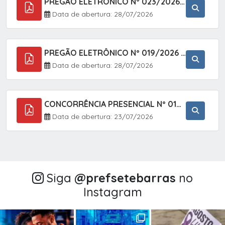
PREGÃO ELETRÔNICO Nº 023/2026 - AQUISIÇÃO DE ENXOVAL INFANTIL, EM ATENDIMENTO À SECRETARIA MUNICIPAL DE EDUCAÇÃO, ATRAVÉS DO SISTEMA DE REGISTRO DE PREÇOS (SRP).
Data de abertura: 28/07/2026
PREGÃO ELETRÔNICO Nº 019/2026 - CONTRATAÇÃO DE EMPRESA ESPECIALIZADA PARA A PRESTAÇÃO DE SERVIÇOS VETERINÁRIOS CLÍNICOS E CIRÚRGICOS, COM FOCO EM AÇÕES DE SAÚDE PÚBLICA, BEM-ESTAR ANIMAL E CONTROLE POPULACIONAL ÉTICO DE CÃES E GATOS, EM ATENDIMENTO À
Data de abertura: 28/07/2026
CONCORRÊNCIA PRESENCIAL Nº 018/2026 - PAVIMENTAÇÃO ASFÁLTICA NO BAIRRO VOTUPOCA ? ESTRADA DA RAPOSA, NO MUNICÍPIO DE SETE BARRAS/SP
Data de abertura: 23/07/2026
Siga
@‌prefsetebarras
no
Instagram