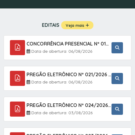
EDITAIS
Veja mais
CONCORRÊNCIA PRESENCIAL Nº 019/2025 - PAVIMENTAÇÃO ASFÁLTICA EM TRECHO DA RUA 2 NO BAIRRO VILA SOARES NO MUNICÍPIO DE SETE BARRAS/SP.
Data de abertura: 06/08/2026
PREGÃO ELETRÔNICO Nº 021/2026 - AQUISIÇÃO DE CONTENTORES E CARRINHOS, DESTINADOS A COLETIVA E MANEJO DE RESÍDUOS SÓLIDOS, ATRAVÉS DO SISTEMA DE REGISTRO DE PREÇOS (SRP)
Data de abertura: 06/08/2026
PREGÃO ELETRÔNICO Nº 024/2026 - AQUISIÇÃO DE GÁS MEDICINAL TIPO OXIGÊNIO (1,00 M3, 3,00 M3 E 10,00 M3), EM ATENDIMENTO À SECRETARIA MUNICIPAL DE SAÚDE, ATRAVÉS DO SISTEMA DE REGISTRO DE PREÇOS (SRP)
Data de abertura: 03/08/2026