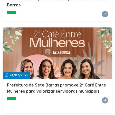
Barras
e do Instituto de Desenvolvimento Profissional
(IDEP).SERVIÇORede de Negócios 7BData: 11 de agosto
(terça-feira)Horário: 18h30Local: Rua Dr. Júlio Prestes,
692 – Centro – Sete Barras/SPPalestrante: Tiago
Ferreira – Especialista em técnicas de vendas Telecom e
fundador da empresa Seu Consultor.Inscrições: FAÇA
AQUI
24/07/2026
Prefeitura de Sete Barras promove 2º Café Entre
Mulheres para valorizar servidoras municipais