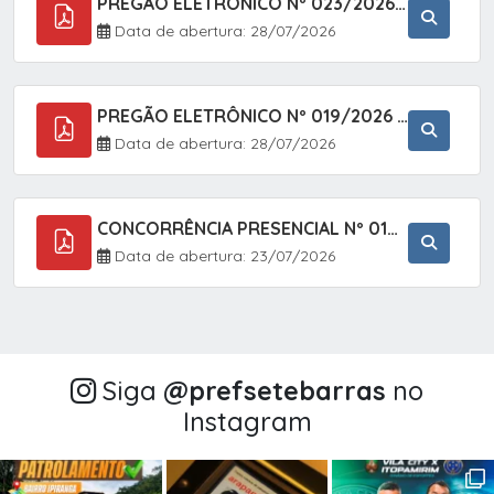
PREGÃO ELETRÔNICO Nº 023/2026 - AQUISIÇÃO DE ENXOVAL INFANTIL, EM ATENDIMENTO À SECRETARIA MUNICIPAL DE EDUCAÇÃO, ATRAVÉS DO SISTEMA DE REGISTRO DE PREÇOS (SRP).
Data de abertura: 28/07/2026
PREGÃO ELETRÔNICO Nº 019/2026 - CONTRATAÇÃO DE EMPRESA ESPECIALIZADA PARA A PRESTAÇÃO DE SERVIÇOS VETERINÁRIOS CLÍNICOS E CIRÚRGICOS, COM FOCO EM AÇÕES DE SAÚDE PÚBLICA, BEM-ESTAR ANIMAL E CONTROLE POPULACIONAL ÉTICO DE CÃES E GATOS, EM ATENDIMENTO À
Data de abertura: 28/07/2026
CONCORRÊNCIA PRESENCIAL Nº 018/2026 - PAVIMENTAÇÃO ASFÁLTICA NO BAIRRO VOTUPOCA ? ESTRADA DA RAPOSA, NO MUNICÍPIO DE SETE BARRAS/SP
Data de abertura: 23/07/2026
Siga
@‌prefsetebarras
no
Instagram