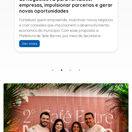
empresas, impulsionar parcerias e gerar
novas oportunidades
Fortalecer quem empreende, incentivar novos negócios
e criar conexões que impulsionem o desenvolvimento
econômico do município. Com esse propósito, a
Prefeitura de Sete Barras, por meio da Secretaria
Municipal de Turismo e Desenvolvimento Econômico,
Ver mais
promove na próxima terça-feira (11) a Rede de Negócios
7B, um encontro voltado a empresários,
empreendedores e profissionais que desejam ampliar
conhecimentos, estabelecer parcerias e identificar
novas oportunidades de crescimento.A programação
contará com a palestra de Tiago Ferreira, especialista
em técnicas de vendas para o setor de
telecomunicações e fundador da empresa Seu
Consultor, que compartilhará estratégias para
aumentar resultados, fortalecer relacionamentos
comerciais e ampliar as oportunidades de
negócios.Para a Secretária Municipal de Turismo e
Desenvolvimento Econômico, Edna Carvalho, a Rede de
Negócios 7B representa mais uma iniciativa da gestão
do Prefeito Ítalo Costa para fortalecer o
empreendedorismo e incentivar o crescimento das
empresas locais. "O Prefeito Ítalo Costa incentiva a