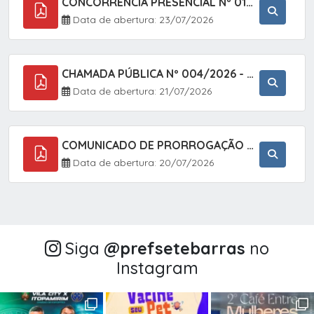
CONCORRÊNCIA PRESENCIAL Nº 018/2026 - PAVIMENTAÇÃO ASFÁLTICA NO BAIRRO VOTUPOCA ? ESTRADA DA RAPOSA, NO MUNICÍPIO DE SETE BARRAS/SP
Data de abertura: 23/07/2026
CHAMADA PÚBLICA Nº 004/2026 - AQUISIÇÃO DE GÊNEROS ALIMENTÍCIOS DA AGRICULTURA FAMILIAR PARA ALIMENTAÇÃO ESCOLAR COM DISPENSA DE LICITAÇÃO, LEI N.º 11.947, DE 16/07/2009, RESOLUÇÃO N.º 26 DO FNDE, DE 17/06/2013 E ALTERAÇÕES E A LEI FEDERAL Nº 14.133/
Data de abertura: 21/07/2026
COMUNICADO DE PRORROGAÇÃO DE PRAZO DO CHAMAMENTO PÚBLICO Nº 005/2026 - FOMENTO À EXECUÇÃO DE AÇÕES CULTURAIS (APOIO DIRETO SELEÇÃO DE PROJETOS PARA FIRMAR TERMO DE EXECUÇÃO CULTURAL COM RECURSOS DA POLÍTICA NACIONAL ALDIR BLANC DE FOMENTO À CULTURA
Data de abertura: 20/07/2026
Siga
@‌prefsetebarras
no
Instagram