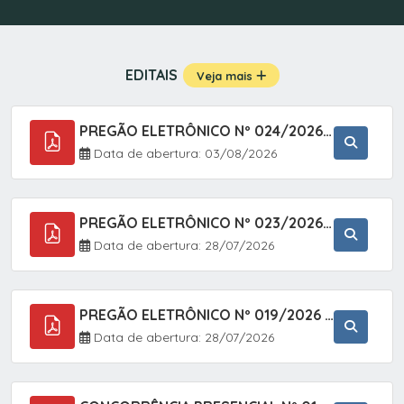
EDITAIS
Veja mais
PREGÃO ELETRÔNICO Nº 024/2026 - AQUISIÇÃO DE GÁS MEDICINAL TIPO OXIGÊNIO (1,00 M3, 3,00 M3 E 10,00 M3), EM ATENDIMENTO À SECRETARIA MUNICIPAL DE SAÚDE, ATRAVÉS DO SISTEMA DE REGISTRO DE PREÇOS (SRP)
Data de abertura: 03/08/2026
PREGÃO ELETRÔNICO Nº 023/2026 - AQUISIÇÃO DE ENXOVAL INFANTIL, EM ATENDIMENTO À SECRETARIA MUNICIPAL DE EDUCAÇÃO, ATRAVÉS DO SISTEMA DE REGISTRO DE PREÇOS (SRP).
Data de abertura: 28/07/2026
PREGÃO ELETRÔNICO Nº 019/2026 - ONTRATAÇÃO DE EMPRESA ESPECIALIZADA PARA A PRESTAÇÃO DE SERVIÇOS VETERINÁRIOS CLÍNICOS E CIRÚRGICOS, COM FOCO EM AÇÕES DE SAÚDE PÚBLICA, BEM-ESTAR ANIMAL E CONTROLE POPULACIONAL ÉTICO DE CÃES E GATOS, EM ATENDIMENTO À
Data de abertura: 28/07/2026