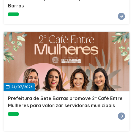
Barras
e do Instituto de Desenvolvimento Profissional
(IDEP).SERVIÇORede de Negócios 7BData: 11 de agosto
(terça-feira)Horário: 18h30Local: Rua Dr. Júlio Prestes,
692 – Centro – Sete Barras/SPPalestrante: Tiago
Ferreira – Especialista em técnicas de vendas Telecom e
fundador da empresa Seu Consultor.Inscrições: FAÇA
AQUI
24/07/2026
Prefeitura de Sete Barras promove 2º Café Entre
Mulheres para valorizar servidoras municipais