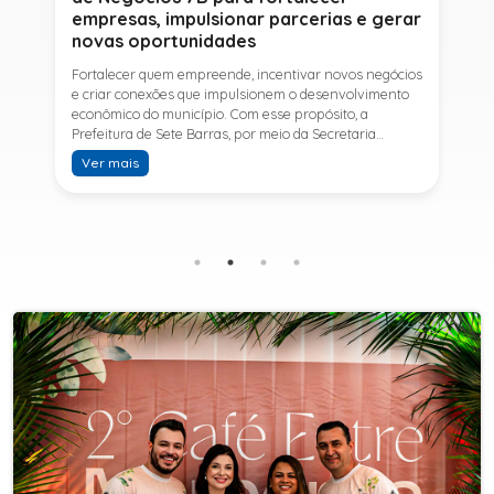
empresas, impulsionar parcerias e gerar
novas oportunidades
Fortalecer quem empreende, incentivar novos negócios
e criar conexões que impulsionem o desenvolvimento
econômico do município. Com esse propósito, a
Prefeitura de Sete Barras, por meio da Secretaria
Municipal de Turismo e Desenvolvimento Econômico,
Ver mais
promove na próxima terça-feira (11) a Rede de Negócios
7B, um encontro voltado a empresários,
empreendedores e profissionais que desejam ampliar
conhecimentos, estabelecer parcerias e identificar
novas oportunidades de crescimento.A programação
contará com a palestra de Tiago Ferreira, especialista
em técnicas de vendas para o setor de
telecomunicações e fundador da empresa Seu
Consultor, que compartilhará estratégias para
aumentar resultados, fortalecer relacionamentos
comerciais e ampliar as oportunidades de
negócios.Para a Secretária Municipal de Turismo e
Desenvolvimento Econômico, Edna Carvalho, a Rede de
Negócios 7B representa mais uma iniciativa da gestão
do Prefeito Ítalo Costa para fortalecer o
empreendedorismo e incentivar o crescimento das
empresas locais. "O Prefeito Ítalo Costa incentiva a