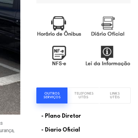
OUTROS
TELEFONES
LINKS
SERVIÇOS
UTÉIS
UTÉIS
- Plano Diretor
os
- Diario Oficial
urança,