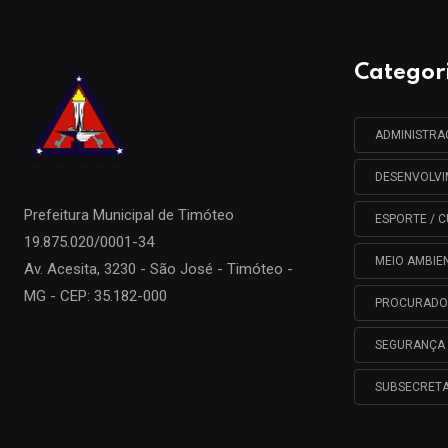
Categor
ADMINISTR
DESENVOLV
Prefeitura Municipal de
Timóteo
ESPORTE / C
19.875.020/0001-34
MEIO AMBIE
Av. Acesita, 3230 - São José - Timóteo -
MG - CEP: 35.182-000
PROCURADO
SEGURANÇA 
SUBSECRETA