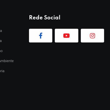
Rede Social
ia
a
mo
Ambiente
ria