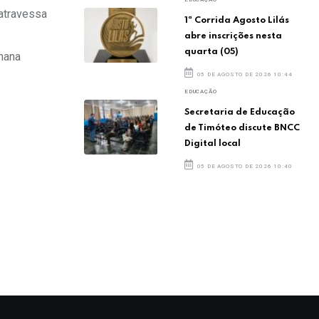
 atravessa
1ª Corrida Agosto Lilás
abre inscrições nesta
quarta (05)
mana
05 DE AGOSTO DE 2026 10:44
EDUCAÇÃO
Secretaria de Educação
de Timóteo discute BNCC
Digital local
05 DE AGOSTO DE 2026 10:40