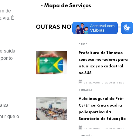
- Mapa de Serviços
fim de
 via. É
OUTRAS NOTÍCIAS
SAÚDE
e saída
Prefeitura de Timóteo
 ponto
convoca moradores para
atualização cadastral
no SUS
05 DE AGOSTO DE 2026 14:07
EDUCAÇÃO
Aula inaugural do Pré-
aixa.
CEFET será na quadra
poliesportiva da
ntir que o
Secretaria de Educação
05 DE AGOSTO DE 2026 10:55
EDUCAÇÃO