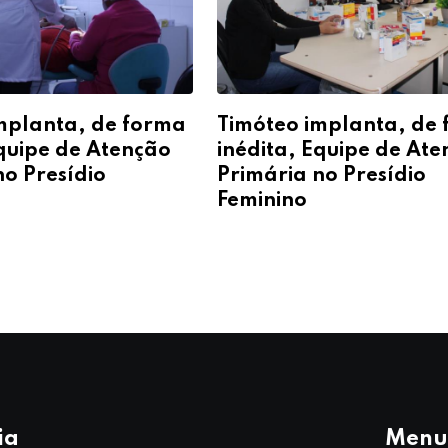
mplanta, de forma
Timóteo implanta, de
Equipe de Atenção
inédita, Equipe de At
no Presídio
Primária no Presídio
Feminino
ia
Menu