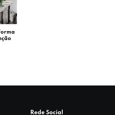
 forma
enção
Rede Social