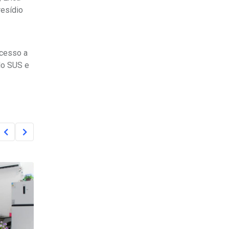
resídio
acesso a
 do SUS e