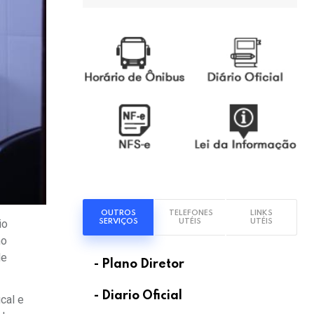
OUTROS
TELEFONES
LINKS
SERVIÇOS
UTÉIS
UTÉIS
io
no
de
- Plano Diretor
- Diario Oficial
cal e