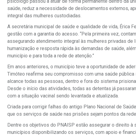
psicólogo passou a atuar de forma permanente dentro da unid
saúde, reduz a necessidade de deslocamentos externos, aprim
integral das mulheres custodiadas.
A secretária municipal de saúde e qualidade de vida, Érica F
gestão com a garantia do acesso. “Pela primeira vez, cont
assegurando atendimento integral às mulheres privadas de 
humanização e resposta rápida às demandas de saúde, além de
município e para toda a rede de atenção.”
Em anos anteriores, o município teve a oportunidade de ade
Timóteo reafirma seu compromisso com uma saúde pública inc
alcance todas as pessoas, dentro e fora do sistema prisional
Desde o início das atividades, todas as detentas já passara
com a situação vacinal sendo levantada e atualizada.
Criada para corrigir falhas do antigo Plano Nacional de Sa
que os serviços de saúde nas prisões sejam pontos da rede
Dentre os objetivos do PNAISP estão assegurar o direito à
municípios disponibilizando os serviços, com apoio e financ