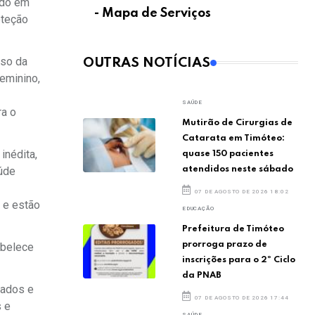
ado em
- Mapa de Serviços
oteção
sso da
OUTRAS NOTÍCIAS
eminino,
SAÚDE
ra o
Mutirão de Cirurgias de
Catarata em Timóteo:
inédita,
quase 150 pacientes
atendidos neste sábado
aúde
07 DE AGOSTO DE 2026 18:02
 e estão
EDUCAÇÃO
Prefeitura de Timóteo
prorroga prazo de
abelece
inscrições para o 2º Ciclo
da PNAB
tados e
07 DE AGOSTO DE 2026 17:44
s e
SAÚDE