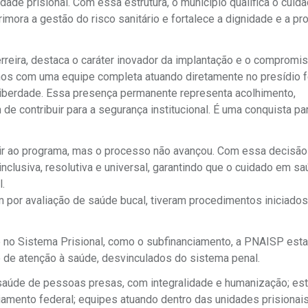
ade prisional. Com essa estrutura, o município qualifica o cuid
ora a gestão do risco sanitário e fortalece a dignidade e a pr
erreira, destaca o caráter inovador da implantação e o compromi
amos com uma equipe completa atuando diretamente no presídio f
liberdade. Essa presença permanente representa acolhimento,
 contribuir para a segurança institucional. É uma conquista pa
rir ao programa, mas o processo não avançou. Com essa decisão 
lusiva, resolutiva e universal, garantindo que o cuidado em s
.
m por avaliação de saúde bucal, tiveram procedimentos iniciados
úde no Sistema Prisional, como o subfinanciamento, a PNAISP est
 de atenção à saúde, desvinculados do sistema penal.
 saúde de pessoas presas, com integralidade e humanização; es
iamento federal; equipes atuando dentro das unidades prisionai