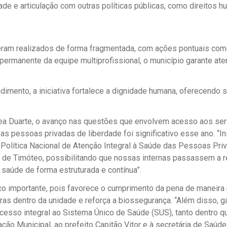
de e articulação com outras políticas públicas, como direitos 
 eram realizados de forma fragmentada, com ações pontuais co
permanente da equipe multiprofissional, o município garante at
imento, a iniciativa fortalece a dignidade humana, oferecendo 
drea Duarte, o avanço nas questões que envolvem acesso aos se
as pessoas privadas de liberdade foi significativo esse ano. “I
 Política Nacional de Atenção Integral à Saúde das Pessoas Pri
 de Timóteo, possibilitando que nossas internas passassem a 
saúde de forma estruturada e contínua”.
co importante, pois favorece o cumprimento da pena de maneira
s dentro da unidade e reforça a biossegurança. “Além disso, g
cesso integral ao Sistema Único de Saúde (SUS), tanto dentro q
ão Municipal, ao prefeito Capitão Vitor e à secretária de Saúde,