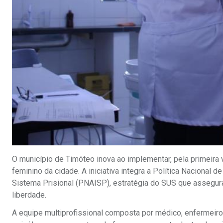
O município de Timóteo inova ao implementar, pela primeira 
feminino da cidade. A iniciativa integra a Política Nacional
Sistema Prisional (PNAISP), estratégia do SUS que assegura
liberdade.
A equipe multiprofissional composta por médico, enfermeiro,