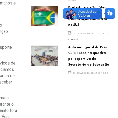
humanos e
Prefeitura de Timóteo
convoca moradores para
atualização cadastral
mo
no SUS
enção
05 DE AGOSTO DE 2026 14:07
EDUCAÇÃO
suporte
Aula inaugural do Pré-
CEFET será na quadra
poliesportiva da
rviços de
Secretaria de Educação
niciamos
05 DE AGOSTO DE 2026 10:55
vadas de
receber
 mais
arante o
uanto fora
 Érica