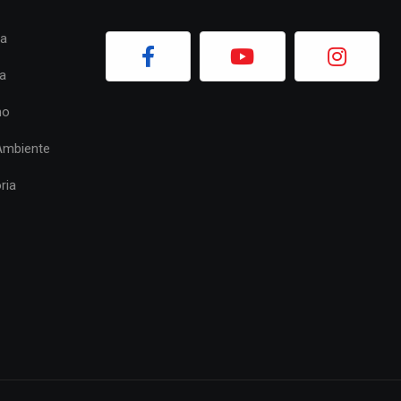
ia
a
mo
Ambiente
ria