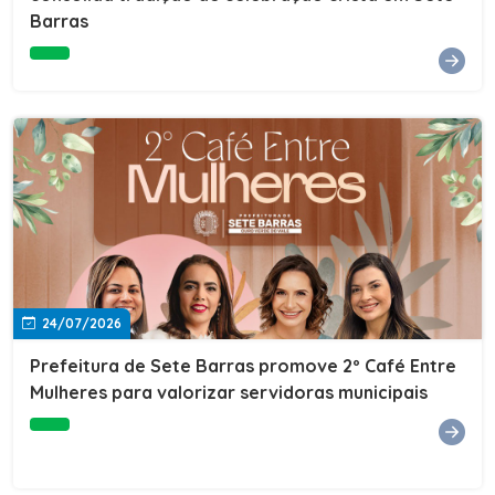
Barras
e do Instituto de Desenvolvimento Profissional
(IDEP).SERVIÇORede de Negócios 7BData: 11 de agosto
(terça-feira)Horário: 18h30Local: Rua Dr. Júlio Prestes,
692 – Centro – Sete Barras/SPPalestrante: Tiago
Ferreira – Especialista em técnicas de vendas Telecom e
fundador da empresa Seu Consultor.Inscrições: FAÇA
AQUI
24/07/2026
Prefeitura de Sete Barras promove 2º Café Entre
Mulheres para valorizar servidoras municipais