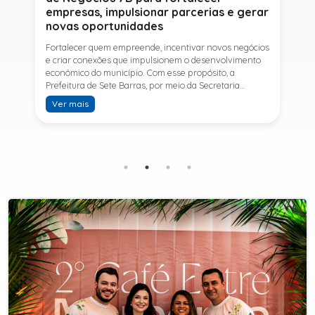
empresas, impulsionar parcerias e gerar
novas oportunidades
Fortalecer quem empreende, incentivar novos negócios
e criar conexões que impulsionem o desenvolvimento
econômico do município. Com esse propósito, a
Prefeitura de Sete Barras, por meio da Secretaria
Municipal de Turismo e Desenvolvimento Econômico,
Ver mais
promove na próxima terça-feira (11) a Rede de Negócios
7B, um encontro voltado a empresários,
empreendedores e profissionais que desejam ampliar
conhecimentos, estabelecer parcerias e identificar
novas oportunidades de crescimento.A programação
contará com a palestra de Tiago Ferreira, especialista
em técnicas de vendas para o setor de
telecomunicações e fundador da empresa Seu
Consultor, que compartilhará estratégias para
aumentar resultados, fortalecer relacionamentos
comerciais e ampliar as oportunidades de
negócios.Para a Secretária Municipal de Turismo e
Desenvolvimento Econômico, Edna Carvalho, a Rede de
Negócios 7B representa mais uma iniciativa da gestão
do Prefeito Ítalo Costa para fortalecer o
empreendedorismo e incentivar o crescimento das
empresas locais. "O Prefeito Ítalo Costa incentiva a