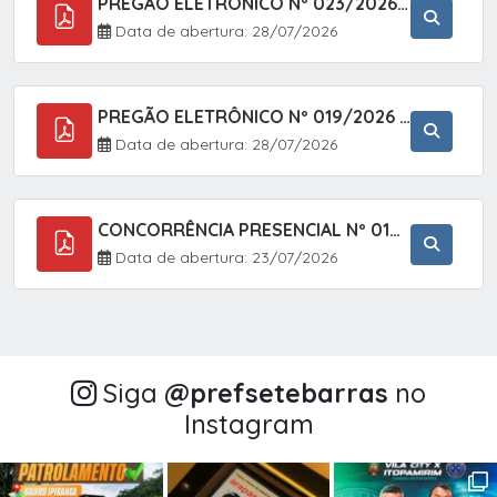
PREGÃO ELETRÔNICO Nº 023/2026 - AQUISIÇÃO DE ENXOVAL INFANTIL, EM ATENDIMENTO À SECRETARIA MUNICIPAL DE EDUCAÇÃO, ATRAVÉS DO SISTEMA DE REGISTRO DE PREÇOS (SRP).
Data de abertura: 28/07/2026
PREGÃO ELETRÔNICO Nº 019/2026 - CONTRATAÇÃO DE EMPRESA ESPECIALIZADA PARA A PRESTAÇÃO DE SERVIÇOS VETERINÁRIOS CLÍNICOS E CIRÚRGICOS, COM FOCO EM AÇÕES DE SAÚDE PÚBLICA, BEM-ESTAR ANIMAL E CONTROLE POPULACIONAL ÉTICO DE CÃES E GATOS, EM ATENDIMENTO À
Data de abertura: 28/07/2026
CONCORRÊNCIA PRESENCIAL Nº 018/2026 - PAVIMENTAÇÃO ASFÁLTICA NO BAIRRO VOTUPOCA ? ESTRADA DA RAPOSA, NO MUNICÍPIO DE SETE BARRAS/SP
Data de abertura: 23/07/2026
Siga
@‌prefsetebarras
no
Instagram