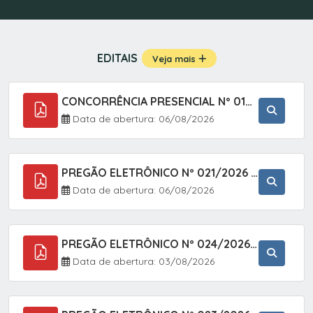
EDITAIS
Veja mais
CONCORRÊNCIA PRESENCIAL Nº 019/2025 - PAVIMENTAÇÃO ASFÁLTICA EM TRECHO DA RUA 2 NO BAIRRO VILA SOARES NO MUNICÍPIO DE SETE BARRAS/SP.
Data de abertura: 06/08/2026
PREGÃO ELETRÔNICO Nº 021/2026 - AQUISIÇÃO DE CONTENTORES E CARRINHOS, DESTINADOS A COLETIVA E MANEJO DE RESÍDUOS SÓLIDOS, ATRAVÉS DO SISTEMA DE REGISTRO DE PREÇOS (SRP)
Data de abertura: 06/08/2026
PREGÃO ELETRÔNICO Nº 024/2026 - AQUISIÇÃO DE GÁS MEDICINAL TIPO OXIGÊNIO (1,00 M3, 3,00 M3 E 10,00 M3), EM ATENDIMENTO À SECRETARIA MUNICIPAL DE SAÚDE, ATRAVÉS DO SISTEMA DE REGISTRO DE PREÇOS (SRP)
Data de abertura: 03/08/2026