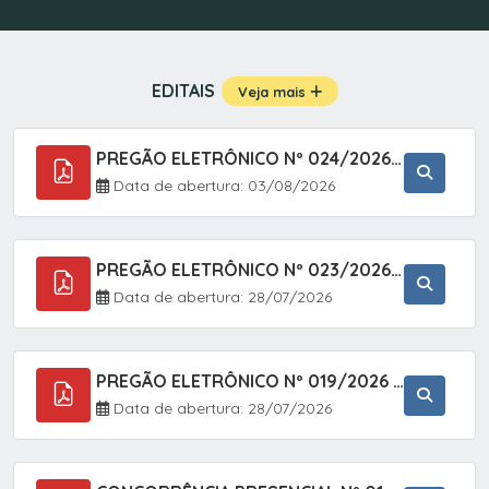
EDITAIS
Veja mais
PREGÃO ELETRÔNICO Nº 024/2026 - AQUISIÇÃO DE GÁS MEDICINAL TIPO OXIGÊNIO (1,00 M3, 3,00 M3 E 10,00 M3), EM ATENDIMENTO À SECRETARIA MUNICIPAL DE SAÚDE, ATRAVÉS DO SISTEMA DE REGISTRO DE PREÇOS (SRP)
Data de abertura: 03/08/2026
PREGÃO ELETRÔNICO Nº 023/2026 - AQUISIÇÃO DE ENXOVAL INFANTIL, EM ATENDIMENTO À SECRETARIA MUNICIPAL DE EDUCAÇÃO, ATRAVÉS DO SISTEMA DE REGISTRO DE PREÇOS (SRP).
Data de abertura: 28/07/2026
PREGÃO ELETRÔNICO Nº 019/2026 - ONTRATAÇÃO DE EMPRESA ESPECIALIZADA PARA A PRESTAÇÃO DE SERVIÇOS VETERINÁRIOS CLÍNICOS E CIRÚRGICOS, COM FOCO EM AÇÕES DE SAÚDE PÚBLICA, BEM-ESTAR ANIMAL E CONTROLE POPULACIONAL ÉTICO DE CÃES E GATOS, EM ATENDIMENTO À
Data de abertura: 28/07/2026