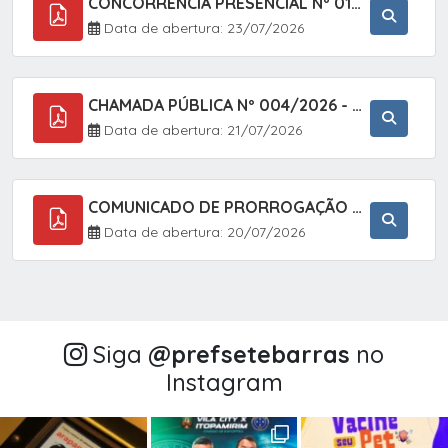
CONCORRÊNCIA PRESENCIAL Nº 018/2026 - PAVIMENTAÇÃO ASFÁLTICA NO BAIRRO VOTUPOCA ? ESTRADA DA RAPOSA, NO MUNICÍPIO DE SETE BARRAS/SP
Data de abertura: 23/07/2026
CHAMADA PÚBLICA Nº 004/2026 - AQUISIÇÃO DE GÊNEROS ALIMENTÍCIOS DA AGRICULTURA FAMILIAR PARA ALIMENTAÇÃO ESCOLAR COM DISPENSA DE LICITAÇÃO, LEI N.º 11.947, DE 16/07/2009, RESOLUÇÃO N.º 26 DO FNDE, DE 17/06/2013 E ALTERAÇÕES E A LEI FEDERAL Nº 14.133/
Data de abertura: 21/07/2026
COMUNICADO DE PRORROGAÇÃO DE PRAZO DO CHAMAMENTO PÚBLICO Nº 005/2026 - FOMENTO À EXECUÇÃO DE AÇÕES CULTURAIS (APOIO DIRETO SELEÇÃO DE PROJETOS PARA FIRMAR TERMO DE EXECUÇÃO CULTURAL COM RECURSOS DA POLÍTICA NACIONAL ALDIR BLANC DE FOMENTO À CULTURA
Data de abertura: 20/07/2026
Siga
@‌prefsetebarras
no
Instagram