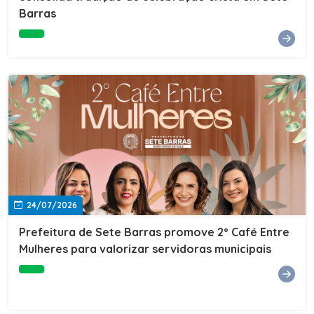
Barras
e do Instituto de Desenvolvimento Profissional
(IDEP).SERVIÇORede de Negócios 7BData: 11 de agosto
(terça-feira)Horário: 18h30Local: Rua Dr. Júlio Prestes,
692 – Centro – Sete Barras/SPPalestrante: Tiago
Ferreira – Especialista em técnicas de vendas Telecom e
fundador da empresa Seu Consultor.Inscrições: FAÇA
AQUI
24/07/2026
Prefeitura de Sete Barras promove 2º Café Entre
Mulheres para valorizar servidoras municipais