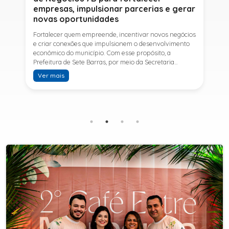
empresas, impulsionar parcerias e gerar
novas oportunidades
Fortalecer quem empreende, incentivar novos negócios
e criar conexões que impulsionem o desenvolvimento
econômico do município. Com esse propósito, a
Prefeitura de Sete Barras, por meio da Secretaria
Municipal de Turismo e Desenvolvimento Econômico,
Ver mais
promove na próxima terça-feira (11) a Rede de Negócios
7B, um encontro voltado a empresários,
empreendedores e profissionais que desejam ampliar
conhecimentos, estabelecer parcerias e identificar
novas oportunidades de crescimento.A programação
contará com a palestra de Tiago Ferreira, especialista
em técnicas de vendas para o setor de
telecomunicações e fundador da empresa Seu
Consultor, que compartilhará estratégias para
aumentar resultados, fortalecer relacionamentos
comerciais e ampliar as oportunidades de
negócios.Para a Secretária Municipal de Turismo e
Desenvolvimento Econômico, Edna Carvalho, a Rede de
Negócios 7B representa mais uma iniciativa da gestão
do Prefeito Ítalo Costa para fortalecer o
empreendedorismo e incentivar o crescimento das
empresas locais. "O Prefeito Ítalo Costa incentiva a