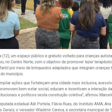
 (12), um espaço público e gratuito voltado para crianças autist
io, no Centro Norte, com o objetivo de promover lazer terapêutic
nfantil por meio de brinquedos adaptados que integram crianças t
do município.
mpliar ações que fortaleçam uma cidade mais inclusiva, acessív
 promovem bem-estar social, educam e incentivam a interação d
tucionais e políticos nesta construção coletiva”, afirmou Marcel
putada estadual Alê Portela; Flávia Ruas, do Instituto AMA; Ana
Gerais; o vereador Wladimir Careca; a secretária municipal de 