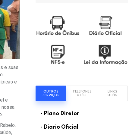
as e suas
o,
ípicas e
OUTROS
TELEFONES
LINKS
SERVIÇOS
UTÉIS
UTÉIS
el e
a nossa
- Plano Diretor
o.
 Rabelo,
- Diario Oficial
Saúde,