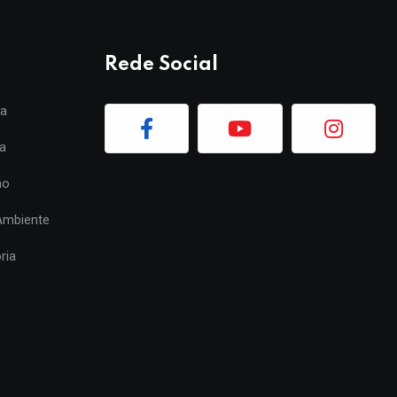
Rede Social
ia
a
mo
Ambiente
ria