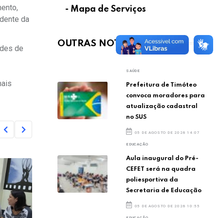
mento,
- Mapa de Serviços
idente da
OUTRAS NOTÍCIAS
ades de
SAÚDE
mais
Prefeitura de Timóteo
convoca moradores para
atualização cadastral
no SUS
05 DE AGOSTO DE 2026 14:07
EDUCAÇÃO
Aula inaugural do Pré-
CEFET será na quadra
poliesportiva da
Secretaria de Educação
05 DE AGOSTO DE 2026 10:55
EDUCAÇÃO