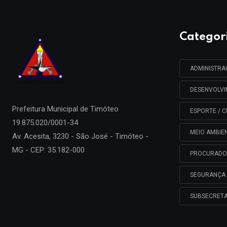
Categor
ADMINISTR
DESENVOLV
Prefeitura Municipal de
Timóteo
ESPORTE / C
19.875.020/0001-34
MEIO AMBIE
Av. Acesita, 3230 - São José - Timóteo -
MG - CEP: 35.182-000
PROCURADO
SEGURANÇA 
SUBSECRETA