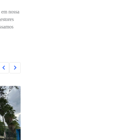
s em nossa
estores
ossamos