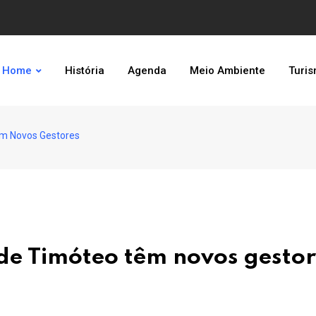
Home
História
Agenda
Meio Ambiente
Turi
êm Novos Gestores
 de Timóteo têm novos gesto