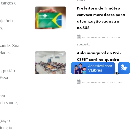
 cargos e
Prefeitura de Timóteo
convoca moradores para
jetória
atualização cadastral
s,
no SUS
05 DE AGOSTO DE 2026 14:07
 saúde. Sua
EDUCAÇÃO
idades,
Aula inaugural do Pré-
CEFET será na quadra
poliesportiva da
, gestão
Secretaria de Educação
 Essa
05 DE AGOSTO DE 2026 10:55
ceu
 da saúde,
ços, o
atenção