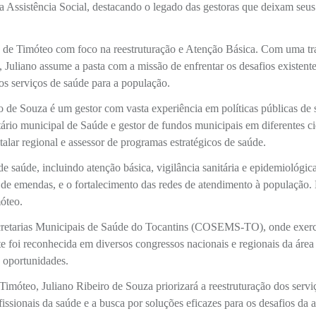
 Assistência Social, destacando o legado das gestoras que deixam seus
e de Timóteo com foco na reestruturação e Atenção Básica. Com uma tra
 Juliano assume a pasta com a missão de enfrentar os desafios existente
os serviços de saúde para a população.
o de Souza é um gestor com vasta experiência em políticas públicas de
tário municipal de Saúde e gestor de fundos municipais em diferentes c
talar regional e assessor de programas estratégicos de saúde.
e saúde, incluindo atenção básica, vigilância sanitária e epidemiológica
 de emendas, e o fortalecimento das redes de atendimento à população.
óteo.
ecretarias Municipais de Saúde do Tocantins (COSEMS-TO), onde exer
nte foi reconhecida em diversos congressos nacionais e regionais da área
s oportunidades.
imóteo, Juliano Ribeiro de Souza priorizará a reestruturação dos servi
ssionais da saúde e a busca por soluções eficazes para os desafios da 