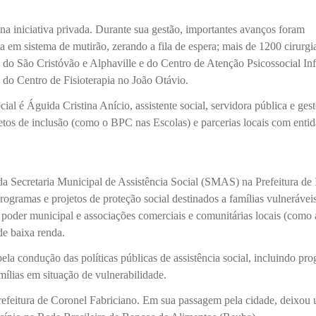
na iniciativa privada. Durante sua gestão, importantes avanços foram
a em sistema de mutirão, zerando a fila de espera; mais de 1200 cirurgia
 do São Cristóvão e Alphaville e do Centro de Atenção Psicossocial Inf
do Centro de Fisioterapia no João Otávio.
al é Águida Cristina Anício, assistente social, servidora pública e ges
jetos de inclusão (como o BPC nas Escolas) e parcerias locais com enti
 Secretaria Municipal de Assistência Social (SMAS) na Prefeitura de 
ogramas e projetos de proteção social destinados a famílias vulnerávei
o poder municipal e associações comerciais e comunitárias locais (como 
de baixa renda.
a condução das políticas públicas de assistência social, incluindo pr
amílias em situação de vulnerabilidade.
refeitura de Coronel Fabriciano. Em sua passagem pela cidade, deixou