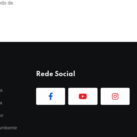
odo de
Rede Social
ia
a
mo
Ambiente