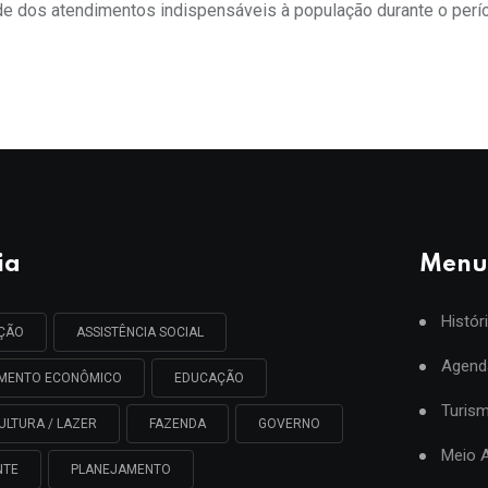
de dos atendimentos indispensáveis à população durante o perí
ia
Menu
Histór
AÇÃO
ASSISTÊNCIA SOCIAL
Agend
IMENTO ECONÔMICO
EDUCAÇÃO
Turis
ULTURA / LAZER
FAZENDA
GOVERNO
Meio 
NTE
PLANEJAMENTO