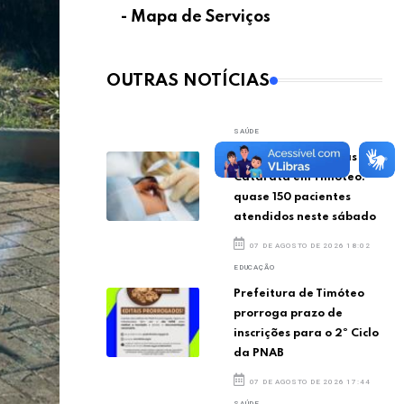
- Mapa de Serviços
OUTRAS NOTÍCIAS
SAÚDE
Mutirão de Cirurgias de
Catarata em Timóteo:
quase 150 pacientes
atendidos neste sábado
07 DE AGOSTO DE 2026 18:02
EDUCAÇÃO
Prefeitura de Timóteo
prorroga prazo de
inscrições para o 2º Ciclo
da PNAB
07 DE AGOSTO DE 2026 17:44
SAÚDE