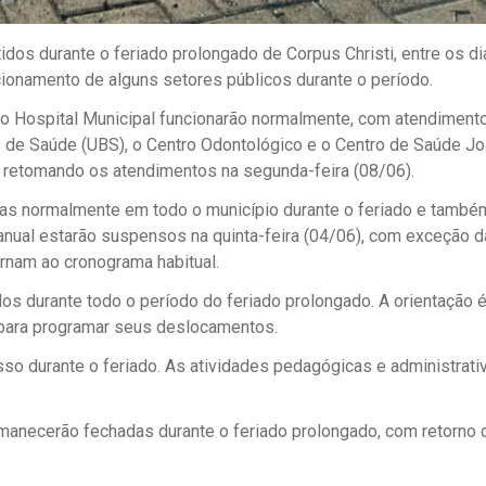
os durante o feriado prolongado de Corpus Christi, entre os di
ncionamento de alguns setores públicos durante o período.
 o Hospital Municipal funcionarão normalmente, com atendiment
as de Saúde (UBS), o Centro Odontológico e o Centro de Saúde J
, retomando os atendimentos na segunda-feira (08/06).
zadas normalmente em todo o município durante o feriado e també
anual estarão suspensos na quinta-feira (04/06), com exceção 
tornam ao cronograma habitual.
dos durante todo o período do feriado prolongado. A orientação 
 para programar seus deslocamentos.
so durante o feriado. As atividades pedagógicas e administrati
rmanecerão fechadas durante o feriado prolongado, com retorno 