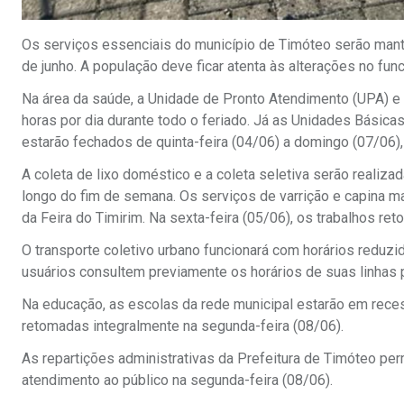
Os serviços essenciais do município de Timóteo serão mantid
de junho. A população deve ficar atenta às alterações no fu
Na área da saúde, a Unidade de Pronto Atendimento (UPA) e
horas por dia durante todo o feriado. Já as Unidades Básic
estarão fechados de quinta-feira (04/06) a domingo (07/06)
A coleta de lixo doméstico e a coleta seletiva serão reali
longo do fim de semana. Os serviços de varrição e capina m
da Feira do Timirim. Na sexta-feira (05/06), os trabalhos re
O transporte coletivo urbano funcionará com horários reduzi
usuários consultem previamente os horários de suas linhas
Na educação, as escolas da rede municipal estarão em reces
retomadas integralmente na segunda-feira (08/06).
As repartições administrativas da Prefeitura de Timóteo pe
atendimento ao público na segunda-feira (08/06).