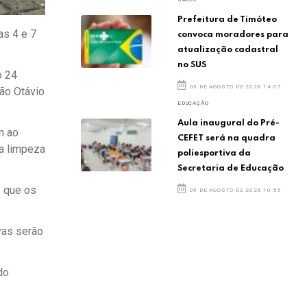
Prefeitura de Timóteo
as 4 e 7
convoca moradores para
atualização cadastral
no SUS
o 24
05 DE AGOSTO DE 2026 14:07
oão Otávio
EDUCAÇÃO
Aula inaugural do Pré-
m ao
CEFET será na quadra
da limpeza
poliesportiva da
Secretaria de Educação
é que os
05 DE AGOSTO DE 2026 10:55
vas serão
do