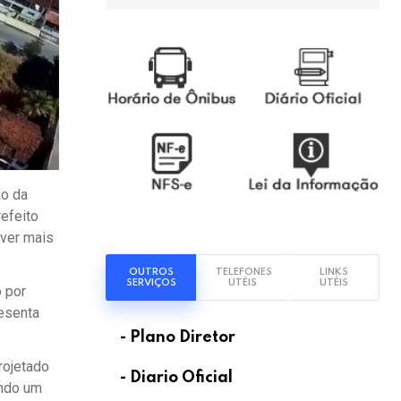
ão da
refeito
over mais
OUTROS
TELEFONES
LINKS
SERVIÇOS
UTÉIS
UTÉIS
o por
resenta
- Plano Diretor
rojetado
- Diario Oficial
indo um