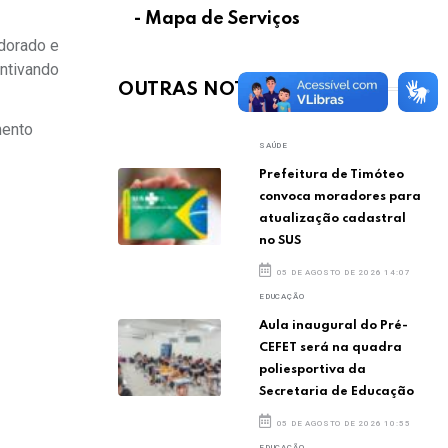
- Mapa de Serviços
ldorado e
entivando
OUTRAS NOTÍCIAS
mento
SAÚDE
Prefeitura de Timóteo
convoca moradores para
atualização cadastral
no SUS
05 DE AGOSTO DE 2026 14:07
EDUCAÇÃO
Aula inaugural do Pré-
CEFET será na quadra
poliesportiva da
Secretaria de Educação
05 DE AGOSTO DE 2026 10:55
EDUCAÇÃO