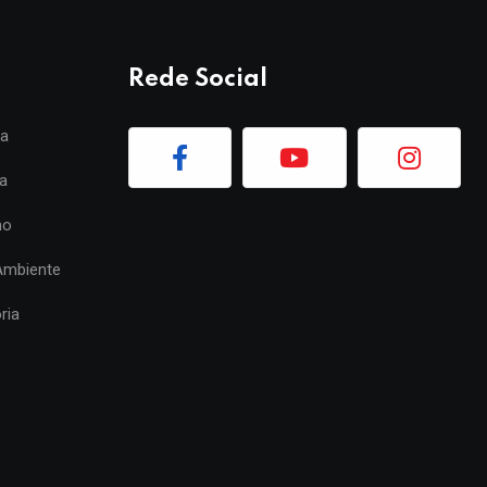
Rede Social
ia
a
mo
Ambiente
ria