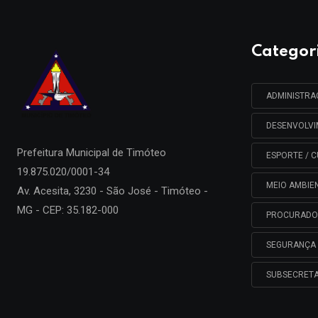
Categor
ADMINISTR
DESENVOLV
Prefeitura Municipal de
Timóteo
ESPORTE / C
19.875.020/0001-34
MEIO AMBIE
Av. Acesita, 3230 - São José - Timóteo -
MG - CEP: 35.182-000
PROCURADO
SEGURANÇA 
SUBSECRETA