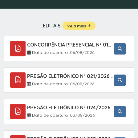
EDITAIS
Veja mais
CONCORRÊNCIA PRESENCIAL Nº 019/2025 - PAVIMENTAÇÃO ASFÁLTICA EM TRECHO DA RUA 2 NO BAIRRO VILA SOARES NO MUNICÍPIO DE SETE BARRAS/SP.
Data de abertura: 06/08/2026
PREGÃO ELETRÔNICO Nº 021/2026 - AQUISIÇÃO DE CONTENTORES E CARRINHOS, DESTINADOS A COLETIVA E MANEJO DE RESÍDUOS SÓLIDOS, ATRAVÉS DO SISTEMA DE REGISTRO DE PREÇOS (SRP)
Data de abertura: 06/08/2026
PREGÃO ELETRÔNICO Nº 024/2026 - AQUISIÇÃO DE GÁS MEDICINAL TIPO OXIGÊNIO (1,00 M3, 3,00 M3 E 10,00 M3), EM ATENDIMENTO À SECRETARIA MUNICIPAL DE SAÚDE, ATRAVÉS DO SISTEMA DE REGISTRO DE PREÇOS (SRP)
Data de abertura: 03/08/2026