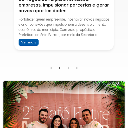
empresas, impulsionar parcerias e gerar
novas oportunidades
Fortalecer quem empreende, incentivar novos negócios
e criar conexões que impulsionem o desenvolvimento
econômico do município. Com esse propósito, a
Prefeitura de Sete Barras, por meio da Secretaria
Municipal de Turismo e Desenvolvimento Econômico,
Ver mais
promove na próxima terça-feira (11) a Rede de Negócios
7B, um encontro voltado a empresários,
empreendedores e profissionais que desejam ampliar
conhecimentos, estabelecer parcerias e identificar
novas oportunidades de crescimento.A programação
contará com a palestra de Tiago Ferreira, especialista
em técnicas de vendas para o setor de
telecomunicações e fundador da empresa Seu
Consultor, que compartilhará estratégias para
aumentar resultados, fortalecer relacionamentos
comerciais e ampliar as oportunidades de
negócios.Para a Secretária Municipal de Turismo e
Desenvolvimento Econômico, Edna Carvalho, a Rede de
Negócios 7B representa mais uma iniciativa da gestão
do Prefeito Ítalo Costa para fortalecer o
empreendedorismo e incentivar o crescimento das
empresas locais. "O Prefeito Ítalo Costa incentiva a