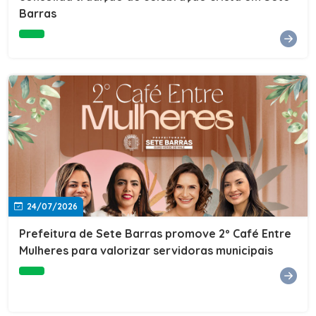
Barras
e do Instituto de Desenvolvimento Profissional
(IDEP).SERVIÇORede de Negócios 7BData: 11 de agosto
(terça-feira)Horário: 18h30Local: Rua Dr. Júlio Prestes,
692 – Centro – Sete Barras/SPPalestrante: Tiago
Ferreira – Especialista em técnicas de vendas Telecom e
fundador da empresa Seu Consultor.Inscrições: FAÇA
AQUI
24/07/2026
Prefeitura de Sete Barras promove 2º Café Entre
Mulheres para valorizar servidoras municipais