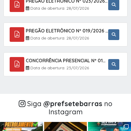
PREGÃO ELETRÔNICO Nº 023/2026 - AQUISIÇÃO DE ENXOVAL INFANTIL, EM ATENDIMENTO À SECRETARIA MUNICIPAL DE EDUCAÇÃO, ATRAVÉS DO SISTEMA DE REGISTRO DE PREÇOS (SRP).
Data de abertura: 28/07/2026
PREGÃO ELETRÔNICO Nº 019/2026 - CONTRATAÇÃO DE EMPRESA ESPECIALIZADA PARA A PRESTAÇÃO DE SERVIÇOS VETERINÁRIOS CLÍNICOS E CIRÚRGICOS, COM FOCO EM AÇÕES DE SAÚDE PÚBLICA, BEM-ESTAR ANIMAL E CONTROLE POPULACIONAL ÉTICO DE CÃES E GATOS, EM ATENDIMENTO À
Data de abertura: 28/07/2026
CONCORRÊNCIA PRESENCIAL Nº 018/2026 - PAVIMENTAÇÃO ASFÁLTICA NO BAIRRO VOTUPOCA ? ESTRADA DA RAPOSA, NO MUNICÍPIO DE SETE BARRAS/SP
Data de abertura: 23/07/2026
Siga
@‌prefsetebarras
no
Instagram