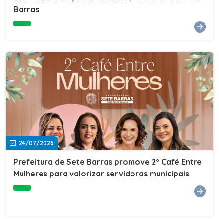
Barras
e do Instituto de Desenvolvimento Profissional
(IDEP).SERVIÇORede de Negócios 7BData: 11 de agosto
(terça-feira)Horário: 18h30Local: Rua Dr. Júlio Prestes,
692 – Centro – Sete Barras/SPPalestrante: Tiago
Ferreira – Especialista em técnicas de vendas Telecom e
fundador da empresa Seu Consultor.Inscrições: FAÇA
AQUI
24/07/2026
Prefeitura de Sete Barras promove 2º Café Entre
Mulheres para valorizar servidoras municipais