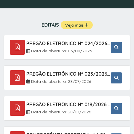
EDITAIS
Veja mais
PREGÃO ELETRÔNICO Nº 024/2026 - AQUISIÇÃO DE GÁS MEDICINAL TIPO OXIGÊNIO (1,00 M3, 3,00 M3 E 10,00 M3), EM ATENDIMENTO À SECRETARIA MUNICIPAL DE SAÚDE, ATRAVÉS DO SISTEMA DE REGISTRO DE PREÇOS (SRP)
Data de abertura: 03/08/2026
PREGÃO ELETRÔNICO Nº 023/2026 - AQUISIÇÃO DE ENXOVAL INFANTIL, EM ATENDIMENTO À SECRETARIA MUNICIPAL DE EDUCAÇÃO, ATRAVÉS DO SISTEMA DE REGISTRO DE PREÇOS (SRP).
Data de abertura: 28/07/2026
PREGÃO ELETRÔNICO Nº 019/2026 - ONTRATAÇÃO DE EMPRESA ESPECIALIZADA PARA A PRESTAÇÃO DE SERVIÇOS VETERINÁRIOS CLÍNICOS E CIRÚRGICOS, COM FOCO EM AÇÕES DE SAÚDE PÚBLICA, BEM-ESTAR ANIMAL E CONTROLE POPULACIONAL ÉTICO DE CÃES E GATOS, EM ATENDIMENTO À
Data de abertura: 28/07/2026