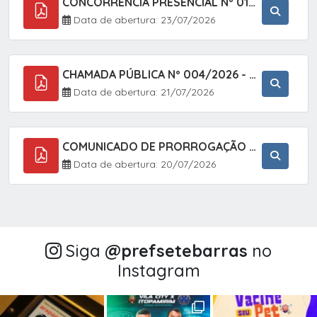
CONCORRÊNCIA PRESENCIAL Nº 018/2026 - PAVIMENTAÇÃO ASFÁLTICA NO BAIRRO VOTUPOCA ? ESTRADA DA RAPOSA, NO MUNICÍPIO DE SETE BARRAS/SP
Data de abertura: 23/07/2026
CHAMADA PÚBLICA Nº 004/2026 - AQUISIÇÃO DE GÊNEROS ALIMENTÍCIOS DA AGRICULTURA FAMILIAR PARA ALIMENTAÇÃO ESCOLAR COM DISPENSA DE LICITAÇÃO, LEI N.º 11.947, DE 16/07/2009, RESOLUÇÃO N.º 26 DO FNDE, DE 17/06/2013 E ALTERAÇÕES E A LEI FEDERAL Nº 14.133/
Data de abertura: 21/07/2026
COMUNICADO DE PRORROGAÇÃO DE PRAZO DO CHAMAMENTO PÚBLICO Nº 005/2026 - FOMENTO À EXECUÇÃO DE AÇÕES CULTURAIS (APOIO DIRETO SELEÇÃO DE PROJETOS PARA FIRMAR TERMO DE EXECUÇÃO CULTURAL COM RECURSOS DA POLÍTICA NACIONAL ALDIR BLANC DE FOMENTO À CULTURA
Data de abertura: 20/07/2026
Siga
@‌prefsetebarras
no
Instagram