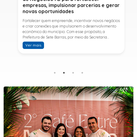
empresas, impulsionar parcerias e gerar
novas oportunidades
Fortalecer quem empreende, incentivar novos negócios
e criar conexões que impulsionem o desenvolvimento
econômico do município. Com esse propósito, a
Prefeitura de Sete Barras, por meio da Secretaria
Municipal de Turismo e Desenvolvimento Econômico,
Ver mais
promove na próxima terça-feira (11) a Rede de Negócios
7B, um encontro voltado a empresários,
empreendedores e profissionais que desejam ampliar
conhecimentos, estabelecer parcerias e identificar
novas oportunidades de crescimento.A programação
contará com a palestra de Tiago Ferreira, especialista
em técnicas de vendas para o setor de
telecomunicações e fundador da empresa Seu
Consultor, que compartilhará estratégias para
aumentar resultados, fortalecer relacionamentos
comerciais e ampliar as oportunidades de
negócios.Para a Secretária Municipal de Turismo e
Desenvolvimento Econômico, Edna Carvalho, a Rede de
Negócios 7B representa mais uma iniciativa da gestão
do Prefeito Ítalo Costa para fortalecer o
empreendedorismo e incentivar o crescimento das
empresas locais. "O Prefeito Ítalo Costa incentiva a