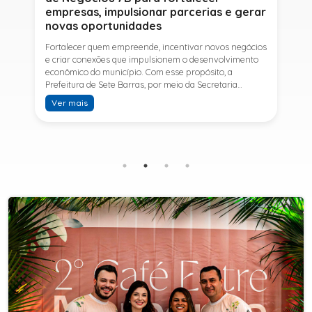
empresas, impulsionar parcerias e gerar
novas oportunidades
Fortalecer quem empreende, incentivar novos negócios
e criar conexões que impulsionem o desenvolvimento
econômico do município. Com esse propósito, a
Prefeitura de Sete Barras, por meio da Secretaria
Municipal de Turismo e Desenvolvimento Econômico,
Ver mais
promove na próxima terça-feira (11) a Rede de Negócios
7B, um encontro voltado a empresários,
empreendedores e profissionais que desejam ampliar
conhecimentos, estabelecer parcerias e identificar
novas oportunidades de crescimento.A programação
contará com a palestra de Tiago Ferreira, especialista
em técnicas de vendas para o setor de
telecomunicações e fundador da empresa Seu
Consultor, que compartilhará estratégias para
aumentar resultados, fortalecer relacionamentos
comerciais e ampliar as oportunidades de
negócios.Para a Secretária Municipal de Turismo e
Desenvolvimento Econômico, Edna Carvalho, a Rede de
Negócios 7B representa mais uma iniciativa da gestão
do Prefeito Ítalo Costa para fortalecer o
empreendedorismo e incentivar o crescimento das
empresas locais. "O Prefeito Ítalo Costa incentiva a