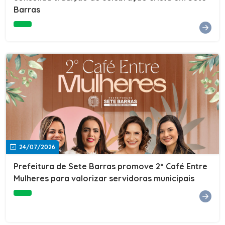
Barras
e do Instituto de Desenvolvimento Profissional
(IDEP).SERVIÇORede de Negócios 7BData: 11 de agosto
(terça-feira)Horário: 18h30Local: Rua Dr. Júlio Prestes,
692 – Centro – Sete Barras/SPPalestrante: Tiago
Ferreira – Especialista em técnicas de vendas Telecom e
fundador da empresa Seu Consultor.Inscrições: FAÇA
AQUI
24/07/2026
Prefeitura de Sete Barras promove 2º Café Entre
Mulheres para valorizar servidoras municipais