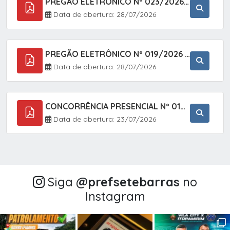
PREGÃO ELETRÔNICO Nº 023/2026 - AQUISIÇÃO DE ENXOVAL INFANTIL, EM ATENDIMENTO À SECRETARIA MUNICIPAL DE EDUCAÇÃO, ATRAVÉS DO SISTEMA DE REGISTRO DE PREÇOS (SRP).
Data de abertura: 28/07/2026
PREGÃO ELETRÔNICO Nº 019/2026 - CONTRATAÇÃO DE EMPRESA ESPECIALIZADA PARA A PRESTAÇÃO DE SERVIÇOS VETERINÁRIOS CLÍNICOS E CIRÚRGICOS, COM FOCO EM AÇÕES DE SAÚDE PÚBLICA, BEM-ESTAR ANIMAL E CONTROLE POPULACIONAL ÉTICO DE CÃES E GATOS, EM ATENDIMENTO À
Data de abertura: 28/07/2026
CONCORRÊNCIA PRESENCIAL Nº 018/2026 - PAVIMENTAÇÃO ASFÁLTICA NO BAIRRO VOTUPOCA ? ESTRADA DA RAPOSA, NO MUNICÍPIO DE SETE BARRAS/SP
Data de abertura: 23/07/2026
Siga
@‌prefsetebarras
no
Instagram