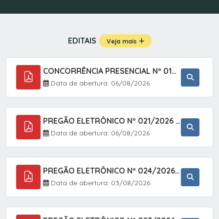
EDITAIS
Veja mais
CONCORRÊNCIA PRESENCIAL Nº 019/2025 - PAVIMENTAÇÃO ASFÁLTICA EM TRECHO DA RUA 2 NO BAIRRO VILA SOARES NO MUNICÍPIO DE SETE BARRAS/SP.
Data de abertura: 06/08/2026
PREGÃO ELETRÔNICO Nº 021/2026 - AQUISIÇÃO DE CONTENTORES E CARRINHOS, DESTINADOS A COLETIVA E MANEJO DE RESÍDUOS SÓLIDOS, ATRAVÉS DO SISTEMA DE REGISTRO DE PREÇOS (SRP)
Data de abertura: 06/08/2026
PREGÃO ELETRÔNICO Nº 024/2026 - AQUISIÇÃO DE GÁS MEDICINAL TIPO OXIGÊNIO (1,00 M3, 3,00 M3 E 10,00 M3), EM ATENDIMENTO À SECRETARIA MUNICIPAL DE SAÚDE, ATRAVÉS DO SISTEMA DE REGISTRO DE PREÇOS (SRP)
Data de abertura: 03/08/2026