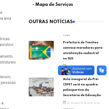
- Mapa de Serviços
de
na área
OUTRAS NOTÍCIAS
SAÚDE
éricas
Prefeitura de Timóteo
gnóstico
convoca moradores para
atualização cadastral
ejamento
no SUS
truturais
05 DE AGOSTO DE 2026 14:07
EDUCAÇÃO
Macuco,
Aula inaugural do Pré-
6 pessoas
CEFET será na quadra
poliesportiva da
Secretaria de Educação
o a
05 DE AGOSTO DE 2026 10:55
para o
EDUCAÇÃO