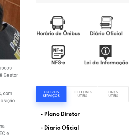
Riscos
tê Gestor
OUTROS
TELEFONES
LINKS
s, com
SERVIÇOS
UTÉIS
UTÉIS
posição
- Plano Diretor
uma
- Diario Oficial
DEC e