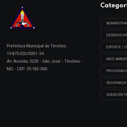
Categor
ADMINISTR
DESENVOLV
Prefeitura Municipal de
Timóteo
ESPORTE / C
19.875.020/0001-34
MEIO AMBIE
Av. Acesita, 3230 - São José - Timóteo -
MG - CEP: 35.182-000
PROCURADO
SEGURANÇA 
SUBSECRETA