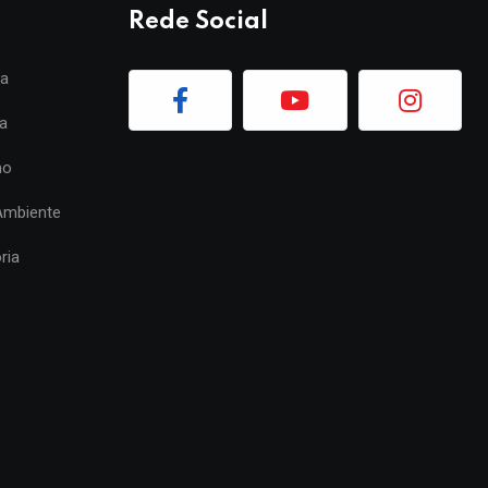
Rede Social
ia
a
mo
Ambiente
ria