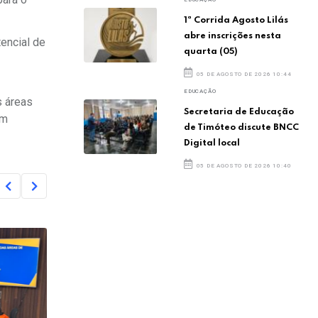
1ª Corrida Agosto Lilás
abre inscrições nesta
tencial de
quarta (05)
05 DE AGOSTO DE 2026 10:44
EDUCAÇÃO
s áreas
Secretaria de Educação
om
de Timóteo discute BNCC
Digital local
05 DE AGOSTO DE 2026 10:40