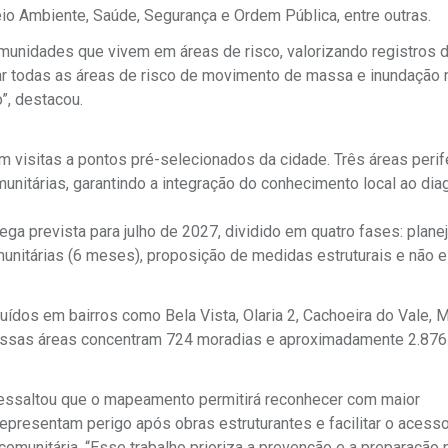
eio Ambiente, Saúde, Segurança e Ordem Pública, entre outras.
unidades que vivem em áreas de risco, valorizando registros 
icar todas as áreas de risco de movimento de massa e inundação 
”, destacou.
m visitas a pontos pré-selecionados da cidade. Três áreas perif
nitárias, garantindo a integração do conhecimento local ao dia
a prevista para julho de 2027, dividido em quatro fases: plan
nitárias (6 meses), proposição de medidas estruturais e não es
ibuídos em bairros como Bela Vista, Olaria 2, Cachoeira do Vale, 
. Essas áreas concentram 724 moradias e aproximadamente 2.87
 ressaltou que o mapeamento permitirá reconhecer com maior
 representam perigo após obras estruturantes e facilitar o acess
omunitária. “Esse trabalho prioriza a prevenção e a preparação 