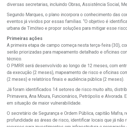
diversas secretarias, incluindo Obras, Assistência Social, M
Segundo Marques, o plano incorpora o conhecimento das com
eventos já vividos por essas famílias. “O objetivo é identif
urbana de Timóteo e propor soluções para mitigar esse risco
Primeiras ações
A primeira etapa de campo começa nesta terça-feira (30), co
serão priorizadas para mapeamento detalhado e oficinas comu
técnico.
O PMRR será desenvolvido ao longo de 12 meses, com entreg
da execução (2 meses), mapeamento de risco e oficinas comu
(2 meses) e relatórios finais e audiência pública (2 meses).
Já foram identificados 14 setores de risco muito alto, distr
Primavera, Ana Moura, Funcionários, Petrópolis e Alvorada
em situação de maior vulnerabilidade.
O secretário de Segurança e Ordem Pública, capitão Mafra,
profundidade as áreas de risco, identificar locais que já não
recursos para investimentos em infraestrutura e preparação c