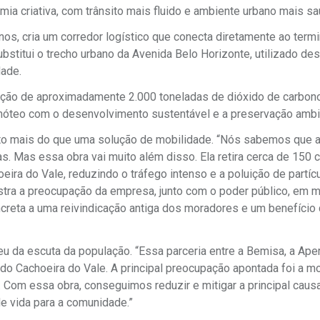
mia criativa, com trânsito mais fluido e ambiente urbano mais sa
os, cria um corredor logístico que conecta diretamente ao termi
bstitui o trecho urbano da Avenida Belo Horizonte, utilizado de
dade.
ução de aproximadamente 2.000 toneladas de dióxido de carbono
móteo com o desenvolvimento sustentável e a preservação ambie
uito mais do que uma solução de mobilidade. “Nós sabemos que 
. Mas essa obra vai muito além disso. Ela retira cerca de 150 c
ra do Vale, reduzindo o tráfego intenso e a poluição de partíc
ostra a preocupação da empresa, junto com o poder público, em m
creta a uma reivindicação antiga dos moradores e um benefício
eu da escuta da população. “Essa parceria entre a Bemisa, a Ape
o Cachoeira do Vale. A principal preocupação apontada foi a m
 Com essa obra, conseguimos reduzir e mitigar a principal caus
de vida para a comunidade.”