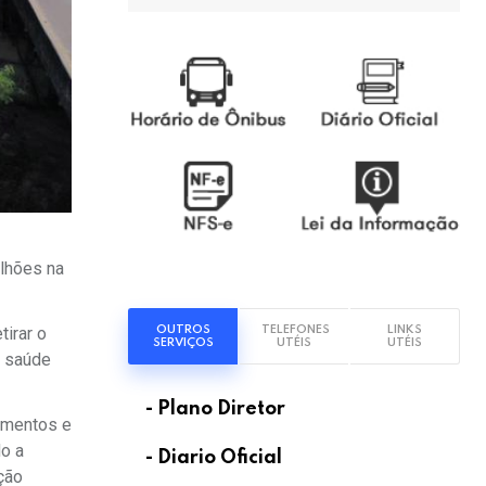
lhões na
OUTROS
TELEFONES
LINKS
tirar o
SERVIÇOS
UTÉIS
UTÉIS
à saúde
- Plano Diretor
namentos e
do a
- Diario Oficial
ção