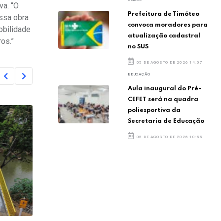
va. “O
Prefeitura de Timóteo
Essa obra
convoca moradores para
obilidade
atualização cadastral
os.”
no SUS
05 DE AGOSTO DE 2026 14:07
EDUCAÇÃO
Aula inaugural do Pré-
CEFET será na quadra
poliesportiva da
Secretaria de Educação
05 DE AGOSTO DE 2026 10:55