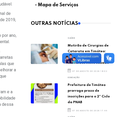
udável.
- Mapa de Serviços
nal de
sde 2019,
OUTRAS NOTÍCIAS
 por ano,
SAÚDE
ntal.
Mutirão de Cirurgias de
a
Catarata em Timóteo:
arretas
quase 150 pacientes
atendidos neste sábado
ulas que
elhorar a
07 DE AGOSTO DE 2026 18:02
 que
EDUCAÇÃO
Prefeitura de Timóteo
prorroga prazo de
ram e a
inscrições para o 2º Ciclo
obilidade
da PNAB
a dessa
07 DE AGOSTO DE 2026 17:44
SAÚDE