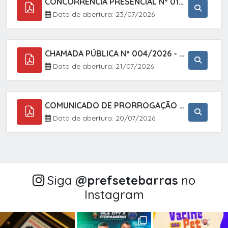
CONCORRÊNCIA PRESENCIAL Nº 018/2026 - PAVIMENTAÇÃO ASFÁLTICA NO BAIRRO VOTUPOCA ? ESTRADA DA RAPOSA, NO MUNICÍPIO DE SETE BARRAS/SP
Data de abertura: 23/07/2026
CHAMADA PÚBLICA Nº 004/2026 - AQUISIÇÃO DE GÊNEROS ALIMENTÍCIOS DA AGRICULTURA FAMILIAR PARA ALIMENTAÇÃO ESCOLAR COM DISPENSA DE LICITAÇÃO, LEI N.º 11.947, DE 16/07/2009, RESOLUÇÃO N.º 26 DO FNDE, DE 17/06/2013 E ALTERAÇÕES E A LEI FEDERAL Nº 14.133/
Data de abertura: 21/07/2026
COMUNICADO DE PRORROGAÇÃO DE PRAZO DO CHAMAMENTO PÚBLICO Nº 005/2026 - FOMENTO À EXECUÇÃO DE AÇÕES CULTURAIS (APOIO DIRETO SELEÇÃO DE PROJETOS PARA FIRMAR TERMO DE EXECUÇÃO CULTURAL COM RECURSOS DA POLÍTICA NACIONAL ALDIR BLANC DE FOMENTO À CULTURA
Data de abertura: 20/07/2026
Siga
@‌prefsetebarras
no
Instagram