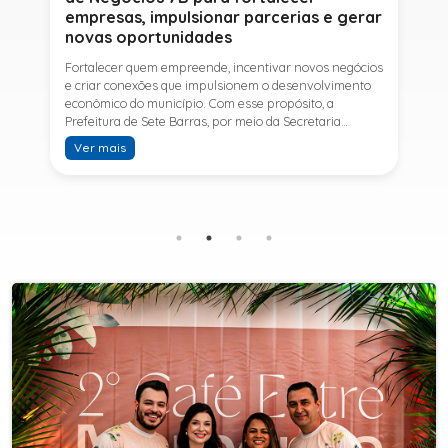
empresas, impulsionar parcerias e gerar
novas oportunidades
Fortalecer quem empreende, incentivar novos negócios
e criar conexões que impulsionem o desenvolvimento
econômico do município. Com esse propósito, a
Prefeitura de Sete Barras, por meio da Secretaria
Municipal de Turismo e Desenvolvimento Econômico,
Ver mais
promove na próxima terça-feira (11) a Rede de Negócios
7B, um encontro voltado a empresários,
empreendedores e profissionais que desejam ampliar
conhecimentos, estabelecer parcerias e identificar
novas oportunidades de crescimento.A programação
contará com a palestra de Tiago Ferreira, especialista
em técnicas de vendas para o setor de
telecomunicações e fundador da empresa Seu
Consultor, que compartilhará estratégias para
aumentar resultados, fortalecer relacionamentos
comerciais e ampliar as oportunidades de
negócios.Para a Secretária Municipal de Turismo e
Desenvolvimento Econômico, Edna Carvalho, a Rede de
Negócios 7B representa mais uma iniciativa da gestão
do Prefeito Ítalo Costa para fortalecer o
empreendedorismo e incentivar o crescimento das
empresas locais. "O Prefeito Ítalo Costa incentiva a