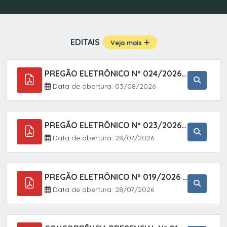
EDITAIS
Veja mais
PREGÃO ELETRÔNICO Nº 024/2026 - AQUISIÇÃO DE GÁS MEDICINAL TIPO OXIGÊNIO (1,00 M3, 3,00 M3 E 10,00 M3), EM ATENDIMENTO À SECRETARIA MUNICIPAL DE SAÚDE, ATRAVÉS DO SISTEMA DE REGISTRO DE PREÇOS (SRP)
Data de abertura: 03/08/2026
PREGÃO ELETRÔNICO Nº 023/2026 - AQUISIÇÃO DE ENXOVAL INFANTIL, EM ATENDIMENTO À SECRETARIA MUNICIPAL DE EDUCAÇÃO, ATRAVÉS DO SISTEMA DE REGISTRO DE PREÇOS (SRP).
Data de abertura: 28/07/2026
PREGÃO ELETRÔNICO Nº 019/2026 - ONTRATAÇÃO DE EMPRESA ESPECIALIZADA PARA A PRESTAÇÃO DE SERVIÇOS VETERINÁRIOS CLÍNICOS E CIRÚRGICOS, COM FOCO EM AÇÕES DE SAÚDE PÚBLICA, BEM-ESTAR ANIMAL E CONTROLE POPULACIONAL ÉTICO DE CÃES E GATOS, EM ATENDIMENTO À
Data de abertura: 28/07/2026