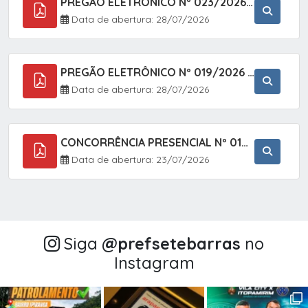
PREGÃO ELETRÔNICO Nº 023/2026 - AQUISIÇÃO DE ENXOVAL INFANTIL, EM ATENDIMENTO À SECRETARIA MUNICIPAL DE EDUCAÇÃO, ATRAVÉS DO SISTEMA DE REGISTRO DE PREÇOS (SRP).
Data de abertura: 28/07/2026
PREGÃO ELETRÔNICO Nº 019/2026 - CONTRATAÇÃO DE EMPRESA ESPECIALIZADA PARA A PRESTAÇÃO DE SERVIÇOS VETERINÁRIOS CLÍNICOS E CIRÚRGICOS, COM FOCO EM AÇÕES DE SAÚDE PÚBLICA, BEM-ESTAR ANIMAL E CONTROLE POPULACIONAL ÉTICO DE CÃES E GATOS, EM ATENDIMENTO À
Data de abertura: 28/07/2026
CONCORRÊNCIA PRESENCIAL Nº 018/2026 - PAVIMENTAÇÃO ASFÁLTICA NO BAIRRO VOTUPOCA ? ESTRADA DA RAPOSA, NO MUNICÍPIO DE SETE BARRAS/SP
Data de abertura: 23/07/2026
Siga
@‌prefsetebarras
no
Instagram