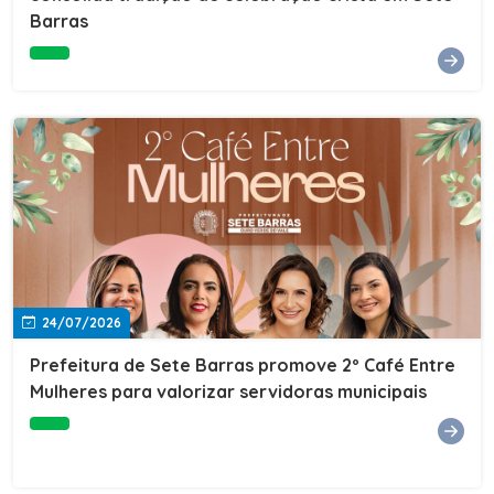
Barras
e do Instituto de Desenvolvimento Profissional
(IDEP).SERVIÇORede de Negócios 7BData: 11 de agosto
(terça-feira)Horário: 18h30Local: Rua Dr. Júlio Prestes,
692 – Centro – Sete Barras/SPPalestrante: Tiago
Ferreira – Especialista em técnicas de vendas Telecom e
fundador da empresa Seu Consultor.Inscrições: FAÇA
AQUI
24/07/2026
Prefeitura de Sete Barras promove 2º Café Entre
Mulheres para valorizar servidoras municipais