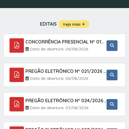
EDITAIS
Veja mais
CONCORRÊNCIA PRESENCIAL Nº 019/2025 - PAVIMENTAÇÃO ASFÁLTICA EM TRECHO DA RUA 2 NO BAIRRO VILA SOARES NO MUNICÍPIO DE SETE BARRAS/SP.
Data de abertura: 06/08/2026
PREGÃO ELETRÔNICO Nº 021/2026 - AQUISIÇÃO DE CONTENTORES E CARRINHOS, DESTINADOS A COLETIVA E MANEJO DE RESÍDUOS SÓLIDOS, ATRAVÉS DO SISTEMA DE REGISTRO DE PREÇOS (SRP)
Data de abertura: 06/08/2026
PREGÃO ELETRÔNICO Nº 024/2026 - AQUISIÇÃO DE GÁS MEDICINAL TIPO OXIGÊNIO (1,00 M3, 3,00 M3 E 10,00 M3), EM ATENDIMENTO À SECRETARIA MUNICIPAL DE SAÚDE, ATRAVÉS DO SISTEMA DE REGISTRO DE PREÇOS (SRP)
Data de abertura: 03/08/2026