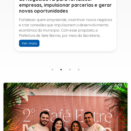
empresas, impulsionar parcerias e gerar
novas oportunidades
Fortalecer quem empreende, incentivar novos negócios
e criar conexões que impulsionem o desenvolvimento
econômico do município. Com esse propósito, a
Prefeitura de Sete Barras, por meio da Secretaria
Municipal de Turismo e Desenvolvimento Econômico,
Ver mais
promove na próxima terça-feira (11) a Rede de Negócios
7B, um encontro voltado a empresários,
empreendedores e profissionais que desejam ampliar
conhecimentos, estabelecer parcerias e identificar
novas oportunidades de crescimento.A programação
contará com a palestra de Tiago Ferreira, especialista
em técnicas de vendas para o setor de
telecomunicações e fundador da empresa Seu
Consultor, que compartilhará estratégias para
aumentar resultados, fortalecer relacionamentos
comerciais e ampliar as oportunidades de
negócios.Para a Secretária Municipal de Turismo e
Desenvolvimento Econômico, Edna Carvalho, a Rede de
Negócios 7B representa mais uma iniciativa da gestão
do Prefeito Ítalo Costa para fortalecer o
empreendedorismo e incentivar o crescimento das
empresas locais. "O Prefeito Ítalo Costa incentiva a