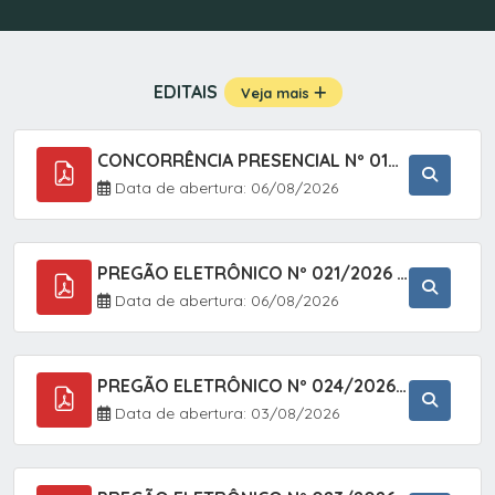
EDITAIS
Veja mais
CONCORRÊNCIA PRESENCIAL Nº 019/2025 - PAVIMENTAÇÃO ASFÁLTICA EM TRECHO DA RUA 2 NO BAIRRO VILA SOARES NO MUNICÍPIO DE SETE BARRAS/SP.
Data de abertura: 06/08/2026
PREGÃO ELETRÔNICO Nº 021/2026 - AQUISIÇÃO DE CONTENTORES E CARRINHOS, DESTINADOS A COLETIVA E MANEJO DE RESÍDUOS SÓLIDOS, ATRAVÉS DO SISTEMA DE REGISTRO DE PREÇOS (SRP)
Data de abertura: 06/08/2026
PREGÃO ELETRÔNICO Nº 024/2026 - AQUISIÇÃO DE GÁS MEDICINAL TIPO OXIGÊNIO (1,00 M3, 3,00 M3 E 10,00 M3), EM ATENDIMENTO À SECRETARIA MUNICIPAL DE SAÚDE, ATRAVÉS DO SISTEMA DE REGISTRO DE PREÇOS (SRP)
Data de abertura: 03/08/2026