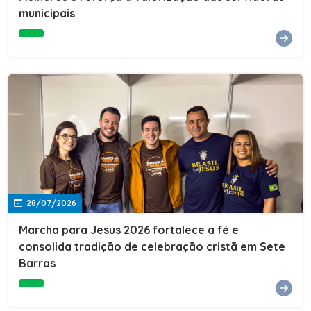
Cultura, Esporte e Lazer, Paulo Thomas, prestigiou os
municipais
formandos e destacou a importância da educação como
ferramenta de transformação social. "A educação abre
portas, transforma histórias e cria oportunidades. A
retomada e a ampliação da EJA representam um
compromisso da nossa gestão com a inclusão,
oferecendo a jovens e adultos a oportunidade de
concluir seus estudos e construir um futuro melhor.
Cada certificado entregue simboliza esforço,
determinação e a certeza de que investir em educação
é investir no desenvolvimento de Sete Barras."A
Prefeitura de Sete Barras também agradeceu ao SESI,
parceiro fundamental na retomada e ampliação da
Educação de Jovens e Adultos, aos professores, à
equipe da Secretaria Municipal de Educação e a todos
os profissionais que contribuíram para que esse
28/07/2026
importante projeto voltasse a transformar a vida de
dezenas de famílias.
Marcha para Jesus 2026 fortalece a fé e
consolida tradição de celebração cristã em Sete
Barras