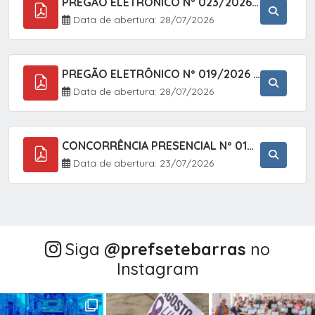
PREGÃO ELETRÔNICO Nº 023/2026 - AQUISIÇÃO DE ENXOVAL INFANTIL, EM ATENDIMENTO À SECRETARIA MUNICIPAL DE EDUCAÇÃO, ATRAVÉS DO SISTEMA DE REGISTRO DE PREÇOS (SRP).
Data de abertura: 28/07/2026
PREGÃO ELETRÔNICO Nº 019/2026 - CONTRATAÇÃO DE EMPRESA ESPECIALIZADA PARA A PRESTAÇÃO DE SERVIÇOS VETERINÁRIOS CLÍNICOS E CIRÚRGICOS, COM FOCO EM AÇÕES DE SAÚDE PÚBLICA, BEM-ESTAR ANIMAL E CONTROLE POPULACIONAL ÉTICO DE CÃES E GATOS, EM ATENDIMENTO À
Data de abertura: 28/07/2026
CONCORRÊNCIA PRESENCIAL Nº 018/2026 - PAVIMENTAÇÃO ASFÁLTICA NO BAIRRO VOTUPOCA ? ESTRADA DA RAPOSA, NO MUNICÍPIO DE SETE BARRAS/SP
Data de abertura: 23/07/2026
Siga
@‌prefsetebarras
no
Instagram