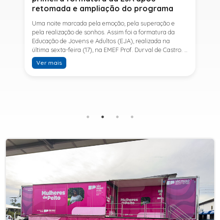
retomada e ampliação do programa
Uma noite marcada pela emoção, pela superação e
pela realização de sonhos. Assim foi a formatura da
Educação de Jovens e Adultos (EJA), realizada na
última sexta-feira (17), na EMEF Prof. Durval de Castro. A
cerimônia celebrou a conclusão dos estudos de 53
Ver mais
alunos e entrou para a história ao marcar a primeira
formatura do Ensino Fundamental II e do Ensino Médio
desde a retomada e ampliação da modalidade no
município.A retomada da EJA foi viabilizada por meio
da parceria entre a Prefeitura de Sete Barras, por
intermédio da Secretaria Municipal de Educação, e o
SESI, ampliando o acesso à educação e oferecendo uma
nova oportunidade para jovens e adultos que decidiram
retomar os estudos.A última turma da Educação de
Jovens e Adultos formada pelo município foi em 2016,
contemplando apenas o Ensino Fundamental I (1º ao 5º
ano). Após nove anos, a modalidade voltou a ser
oferecida em Sete Barras e, a partir de agosto de 2025,
passou por uma importante ampliação. Em parceria
com o SESI, a Prefeitura passou a disponibilizar também
o Ensino Fundamental II (6º ao 9º ano) e o Ensino
Médio, ampliando significativamente as oportunidades
para que jovens e adultos concluam sua formação.A