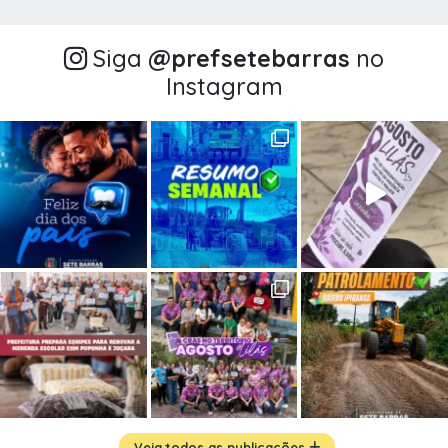
Siga
@‌prefsetebarras
no
Instagram
Veja todos as publicações