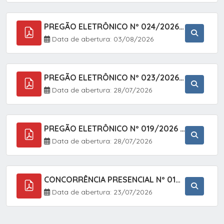
PREGÃO ELETRÔNICO Nº 024/2026 - AQUISIÇÃO DE GÁS MEDICINAL TIPO OXIGÊNIO (1,00 M3, 3,00 M3 E 10,00 M3), EM ATENDIMENTO À SECRETARIA MUNICIPAL DE SAÚDE, ATRAVÉS DO SISTEMA DE REGISTRO DE PREÇOS (SRP)
Data de abertura: 03/08/2026
PREGÃO ELETRÔNICO Nº 023/2026 - AQUISIÇÃO DE ENXOVAL INFANTIL, EM ATENDIMENTO À SECRETARIA MUNICIPAL DE EDUCAÇÃO, ATRAVÉS DO SISTEMA DE REGISTRO DE PREÇOS (SRP).
Data de abertura: 28/07/2026
PREGÃO ELETRÔNICO Nº 019/2026 - CONTRATAÇÃO DE EMPRESA ESPECIALIZADA PARA A PRESTAÇÃO DE SERVIÇOS VETERINÁRIOS CLÍNICOS E CIRÚRGICOS, COM FOCO EM AÇÕES DE SAÚDE PÚBLICA, BEM-ESTAR ANIMAL E CONTROLE POPULACIONAL ÉTICO DE CÃES E GATOS, EM ATENDIMENTO À
Data de abertura: 28/07/2026
CONCORRÊNCIA PRESENCIAL Nº 018/2026 - PAVIMENTAÇÃO ASFÁLTICA NO BAIRRO VOTUPOCA ? ESTRADA DA RAPOSA, NO MUNICÍPIO DE SETE BARRAS/SP
Data de abertura: 23/07/2026