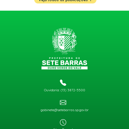
Ouvidoria: (13) 3872-5500
gabinete@setebarras.sp.gov.br