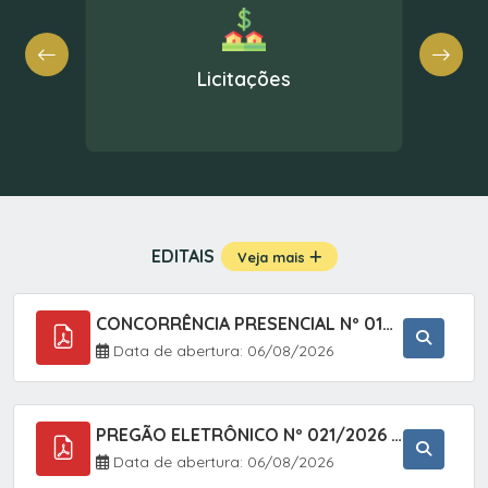
e
Licitações
EDITAIS
Veja mais
CONCORRÊNCIA PRESENCIAL Nº 019/2025 - PAVIMENTAÇÃO ASFÁLTICA EM TRECHO DA RUA 2 NO BAIRRO VILA SOARES NO MUNICÍPIO DE SETE BARRAS/SP.
Data de abertura: 06/08/2026
PREGÃO ELETRÔNICO Nº 021/2026 - AQUISIÇÃO DE CONTENTORES E CARRINHOS, DESTINADOS A COLETIVA E MANEJO DE RESÍDUOS SÓLIDOS, ATRAVÉS DO SISTEMA DE REGISTRO DE PREÇOS (SRP)
Data de abertura: 06/08/2026