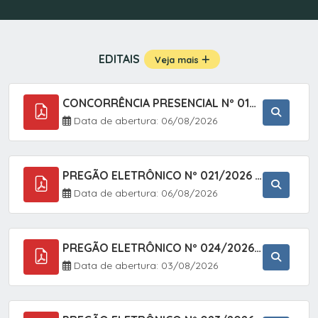
EDITAIS
Veja mais
CONCORRÊNCIA PRESENCIAL Nº 019/2025 - PAVIMENTAÇÃO ASFÁLTICA EM TRECHO DA RUA 2 NO BAIRRO VILA SOARES NO MUNICÍPIO DE SETE BARRAS/SP.
Data de abertura: 06/08/2026
PREGÃO ELETRÔNICO Nº 021/2026 - AQUISIÇÃO DE CONTENTORES E CARRINHOS, DESTINADOS A COLETIVA E MANEJO DE RESÍDUOS SÓLIDOS, ATRAVÉS DO SISTEMA DE REGISTRO DE PREÇOS (SRP)
Data de abertura: 06/08/2026
PREGÃO ELETRÔNICO Nº 024/2026 - AQUISIÇÃO DE GÁS MEDICINAL TIPO OXIGÊNIO (1,00 M3, 3,00 M3 E 10,00 M3), EM ATENDIMENTO À SECRETARIA MUNICIPAL DE SAÚDE, ATRAVÉS DO SISTEMA DE REGISTRO DE PREÇOS (SRP)
Data de abertura: 03/08/2026