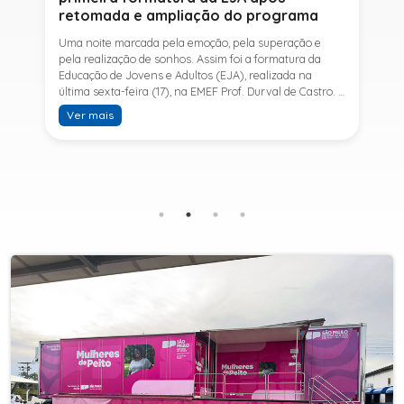
retomada e ampliação do programa
Uma noite marcada pela emoção, pela superação e
pela realização de sonhos. Assim foi a formatura da
Educação de Jovens e Adultos (EJA), realizada na
última sexta-feira (17), na EMEF Prof. Durval de Castro. A
cerimônia celebrou a conclusão dos estudos de 53
Ver mais
alunos e entrou para a história ao marcar a primeira
formatura do Ensino Fundamental II e do Ensino Médio
desde a retomada e ampliação da modalidade no
município.A retomada da EJA foi viabilizada por meio
da parceria entre a Prefeitura de Sete Barras, por
intermédio da Secretaria Municipal de Educação, e o
SESI, ampliando o acesso à educação e oferecendo uma
nova oportunidade para jovens e adultos que decidiram
retomar os estudos.A última turma da Educação de
Jovens e Adultos formada pelo município foi em 2016,
contemplando apenas o Ensino Fundamental I (1º ao 5º
ano). Após nove anos, a modalidade voltou a ser
oferecida em Sete Barras e, a partir de agosto de 2025,
passou por uma importante ampliação. Em parceria
com o SESI, a Prefeitura passou a disponibilizar também
o Ensino Fundamental II (6º ao 9º ano) e o Ensino
Médio, ampliando significativamente as oportunidades
para que jovens e adultos concluam sua formação.A