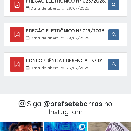
PREGÃO ELETRÔNICO Nº 023/2026 - AQUISIÇÃO DE ENXOVAL INFANTIL, EM ATENDIMENTO À SECRETARIA MUNICIPAL DE EDUCAÇÃO, ATRAVÉS DO SISTEMA DE REGISTRO DE PREÇOS (SRP).
Data de abertura: 28/07/2026
PREGÃO ELETRÔNICO Nº 019/2026 - CONTRATAÇÃO DE EMPRESA ESPECIALIZADA PARA A PRESTAÇÃO DE SERVIÇOS VETERINÁRIOS CLÍNICOS E CIRÚRGICOS, COM FOCO EM AÇÕES DE SAÚDE PÚBLICA, BEM-ESTAR ANIMAL E CONTROLE POPULACIONAL ÉTICO DE CÃES E GATOS, EM ATENDIMENTO À
Data de abertura: 28/07/2026
CONCORRÊNCIA PRESENCIAL Nº 018/2026 - PAVIMENTAÇÃO ASFÁLTICA NO BAIRRO VOTUPOCA ? ESTRADA DA RAPOSA, NO MUNICÍPIO DE SETE BARRAS/SP
Data de abertura: 23/07/2026
Siga
@‌prefsetebarras
no
Instagram