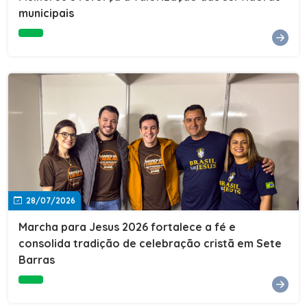
Cultura, Esporte e Lazer, Paulo Thomas, prestigiou os
municipais
formandos e destacou a importância da educação como
ferramenta de transformação social. "A educação abre
portas, transforma histórias e cria oportunidades. A
retomada e a ampliação da EJA representam um
compromisso da nossa gestão com a inclusão,
oferecendo a jovens e adultos a oportunidade de
concluir seus estudos e construir um futuro melhor.
Cada certificado entregue simboliza esforço,
determinação e a certeza de que investir em educação
é investir no desenvolvimento de Sete Barras."A
Prefeitura de Sete Barras também agradeceu ao SESI,
parceiro fundamental na retomada e ampliação da
Educação de Jovens e Adultos, aos professores, à
equipe da Secretaria Municipal de Educação e a todos
os profissionais que contribuíram para que esse
28/07/2026
importante projeto voltasse a transformar a vida de
dezenas de famílias.
Marcha para Jesus 2026 fortalece a fé e
consolida tradição de celebração cristã em Sete
Barras